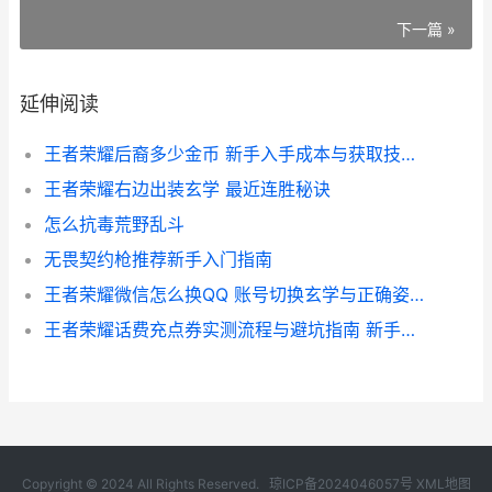
下一篇 »
延伸阅读
王者荣耀后裔多少金币 新手入手成本与获取技巧全解析
王者荣耀右边出装玄学 最近连胜秘诀
怎么抗毒荒野乱斗
无畏契约枪推荐新手入门指南
王者荣耀微信怎么换QQ 账号切换玄学与正确姿势指南
王者荣耀话费充点券实测流程与避坑指南 新手必看
Copyright © 2024 All Rights Reserved.
琼ICP备2024046057号
XML地图