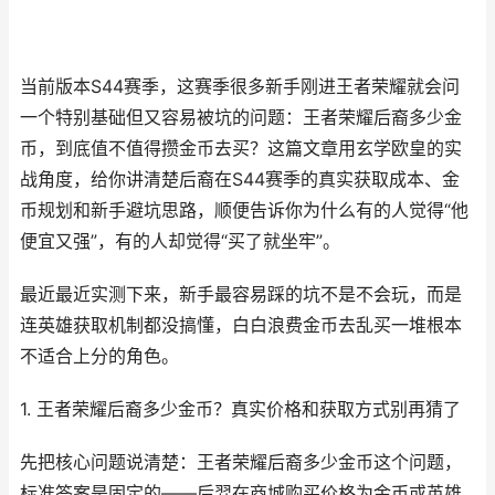
当前版本S44赛季，这赛季很多新手刚进王者荣耀就会问
一个特别基础但又容易被坑的问题：王者荣耀后裔多少金
币，到底值不值得攒金币去买？这篇文章用玄学欧皇的实
战角度，给你讲清楚后裔在S44赛季的真实获取成本、金
币规划和新手避坑思路，顺便告诉你为什么有的人觉得“他
便宜又强”，有的人却觉得“买了就坐牢”。
最近最近实测下来，新手最容易踩的坑不是不会玩，而是
连英雄获取机制都没搞懂，白白浪费金币去乱买一堆根本
不适合上分的角色。
1. 王者荣耀后裔多少金币？真实价格和获取方式别再猜了
先把核心问题说清楚：王者荣耀后裔多少金币这个问题，
标准答案是固定的——后羿在商城购买价格为金币或英雄