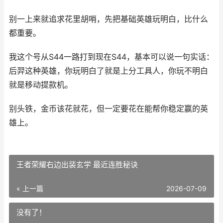
别一上来就追求花里胡哨，先把基础英雄玩明白，比什么
都重要。
我这个号从S44一路打到现在S44，基本可以说一句实话：
后羿这种英雄，你玩明白了就是上分工具人，你玩不明白
就是移动提款机。
别头铁，金币该花就花，但一定要花在能帮你稳定赢的英
雄上。
王者荣耀右边出装玄学 最近连胜秘诀
« 上一篇
2026-07-09
没有了！