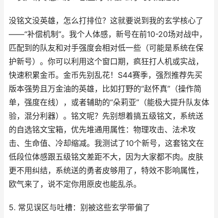
没铭文没英雄，怎么打排位？这就要说到我的玄学核心了
——“补偿机制”。我个人体感，新号在前10-20场对战中，
匹配到的队友和对手强度会相对低一些（可能是系统在保
护新号）。你可以利用这个窗口期，疯狂打人机或实战，
快速积累金币。金币先别乱花！S44赛季，强烈推荐先买
版本强势且万金油的英雄，比如打野的“赵怀真”（操作简
单，强度在线），或者辅助的“朵莉亚”（能极大提升队友体
验，混分利器）。铭文呢？先别想着搞五级铭文，系统送
的自选铭文宝箱，优先堆通用属性：物理攻击、法术攻
击、生命值、冷却缩减。我测试了10个新号，这套铭文在
低段位体感跟五级铭文差距不大，因为大家都不肉。皮肤
更不用纠结，系统送的勇者皮够用了，特效不影响属性，
欧气来了，说不定你用原皮也能乱杀。
5. 常见误区与吐槽：别被这些玄学带偏了