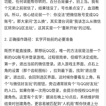
功能，任何说能帮你转的，百分百是骗子，别上当。我有
个兄弟之前就信了，结果钱没了，号也差点没了，血泪教
训。所以，核心结论就一个：你没法“把微信账号变成QQ
账号”。那大家问“怎么换”，其实潜台词是“我该怎么从微信
区转到QQ区去玩”，这其实是一个“重新开始”的过程。
2. 正确操作路径：玄学开始前的必要准备
既然不能直接换，那想玩QQ区，唯一的方法就是注册一个
新的QQ账号并登录游戏。过程很简单，但细节决定成败。
第一步，退出当前的微信登录。进入游戏主界面，点右上
角的设置（那个齿轮图标），拉到最下面，找到“退出登
录”。退出后，会回到选区界面，这时候你要看左上角，有
个“与微信好友玩”的按钮，旁边通常就有个“与QQ好友玩”
的入口。如果你第一次用QQ登录，会提示你授权QQ并创
建角色。这里有个玄学：据说在晚上10点后，系统维护刚
结束时创建角色，更容易被匹配到“人机局”帮你快速上分