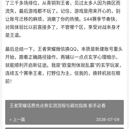
了三千多场排位，从青铜到王者，见过太多人因为换区而
流失，最后游戏都不玩了。记住，游戏是用来开心的，别
让账号迁移的麻烦，消磨了你的热情。S44赛季节奏快，
对局体验比以前直接多了，不管哪个区，享受对战本身才
是王道。
最后总结一下，王者荣耀微信换QQ，本质是新建账号重头
开始，跟着正确路径操作，再辅以一点点玄学心理暗示，
就能顺利开启新征途。我是“欧皇附体就乱赢”的玄学玩家，
连续五个赛季王者，打野位为主，信我的，换转机就在眼
前！
王者荣耀话费充点券实测流程与避坑指南 新手必看
« 上一篇
2026-07-09