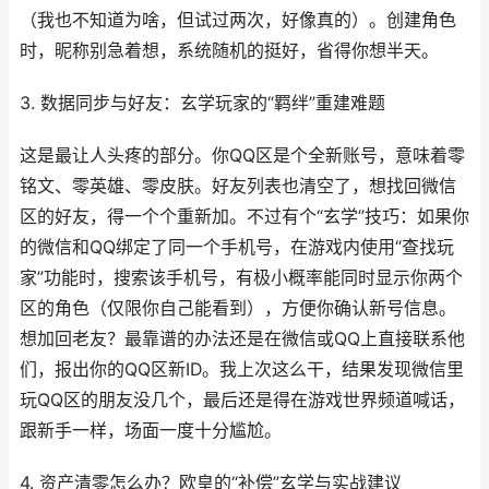
（我也不知道为啥，但试过两次，好像真的）。创建角色
时，昵称别急着想，系统随机的挺好，省得你想半天。
3. 数据同步与好友：玄学玩家的“羁绊”重建难题
这是最让人头疼的部分。你QQ区是个全新账号，意味着零
铭文、零英雄、零皮肤。好友列表也清空了，想找回微信
区的好友，得一个个重新加。不过有个“玄学”技巧：如果你
的微信和QQ绑定了同一个手机号，在游戏内使用“查找玩
家”功能时，搜索该手机号，有极小概率能同时显示你两个
区的角色（仅限你自己能看到），方便你确认新号信息。
想加回老友？最靠谱的办法还是在微信或QQ上直接联系他
们，报出你的QQ区新ID。我上次这么干，结果发现微信里
玩QQ区的朋友没几个，最后还是得在游戏世界频道喊话，
跟新手一样，场面一度十分尴尬。
4. 资产清零怎么办？欧皇的“补偿”玄学与实战建议