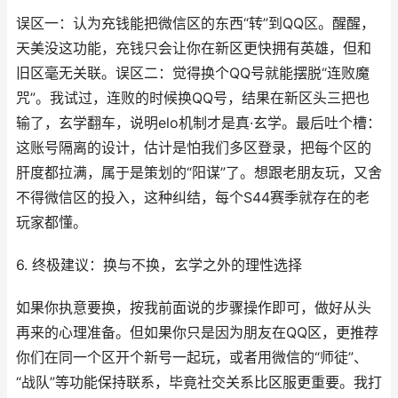
误区一：认为充钱能把微信区的东西“转”到QQ区。醒醒，
天美没这功能，充钱只会让你在新区更快拥有英雄，但和
旧区毫无关联。误区二：觉得换个QQ号就能摆脱“连败魔
咒”。我试过，连败的时候换QQ号，结果在新区头三把也
输了，玄学翻车，说明elo机制才是真·玄学。最后吐个槽：
这账号隔离的设计，估计是怕我们多区登录，把每个区的
肝度都拉满，属于是策划的“阳谋”了。想跟老朋友玩，又舍
不得微信区的投入，这种纠结，每个S44赛季就存在的老
玩家都懂。
6. 终极建议：换与不换，玄学之外的理性选择
如果你执意要换，按我前面说的步骤操作即可，做好从头
再来的心理准备。但如果你只是因为朋友在QQ区，更推荐
你们在同一个区开个新号一起玩，或者用微信的“师徒”、
“战队”等功能保持联系，毕竟社交关系比区服更重要。我打