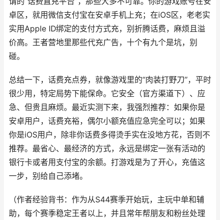
谓的“话费直充平台”，那些大多不可靠。你的游戏账号在安
卓区，就用微信支付宝在安卓手机上充；在iOS区，老老实
实用Apple ID绑定的支付方式充，别折腾话费，麻烦且溢
价高。王者营地里那些代充广告，十个有九个是坑，别
碰。
总结一下，话费充点券，就像游戏里的“肉装打野刀”，平时
很少用，特定局势下能保命。它安全（官方渠道下）、应
急、但贵且麻烦。最近实测下来，我强烈推荐：如果你是
安卓用户，话费充裕，偶尔小额充值应急完全可以；如果
你是iOS用户，除非你话费多得烫手实在没地方花，否则不
推荐。最省心、最经济的方式，永远是绑定一张有活动的
银行卡或者用支付宝的余额。打游戏是为了开心，充值这
一步，别给自己添堵。
（作者经验背书：作为从S44赛季开始玩，主玩中单和辅
助，每个赛季稳定王者以上，并且常年帮朋友和粉丝处理