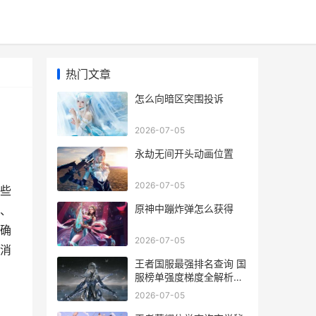
热门文章
怎么向暗区突围投诉
2026-07-05
永劫无间开头动画位置
2026-07-05
些
原神中蹦炸弹怎么获得
、
确
2026-07-05
消
王者国服最强排名查询 国
服榜单强度梯度全解析
S44实战参考
2026-07-05