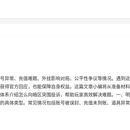
号异常、充值难题、外挂影响对局、公平性争议等情况。遇到这
获得官方回应，也能保障自身权益。这篇文章小编将从准备材料
体系介绍怎么向暗区突围投诉，帮助玩家高效解决难题。一、明
的具体类型。常见情况包括账号被误封、充值未到账、道具异常