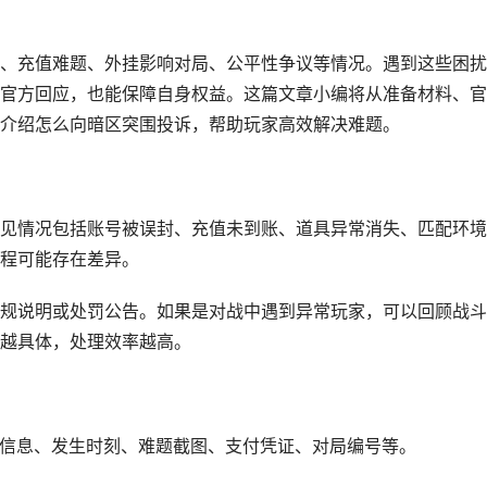
、充值难题、外挂影响对局、公平性争议等情况。遇到这些困扰
官方回应，也能保障自身权益。这篇文章小编将从准备材料、官
介绍怎么向暗区突围投诉，帮助玩家高效解决难题。
见情况包括账号被误封、充值未到账、道具异常消失、匹配环境
程可能存在差异。
规说明或处罚公告。如果是对战中遇到异常玩家，可以回顾战斗
越具体，处理效率越高。
器信息、发生时刻、难题截图、支付凭证、对局编号等。