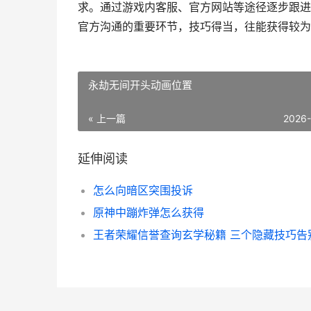
求。通过游戏内客服、官方网站等途径逐步跟进
官方沟通的重要环节，技巧得当，往能获得较为
永劫无间开头动画位置
« 上一篇
2026
延伸阅读
怎么向暗区突围投诉
原神中蹦炸弹怎么获得