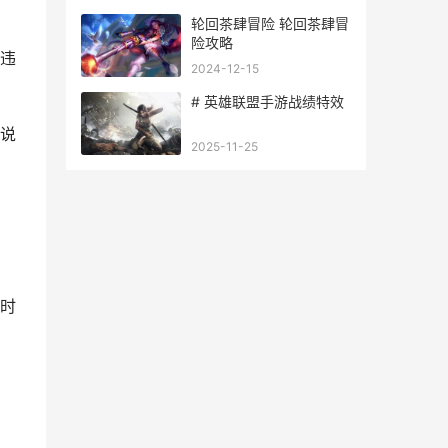
轮回茶肆冒险 轮回茶肆冒
险攻略
违
2024-12-15
# 英雄联盟手游战绩特效
说
2025-11-25
时