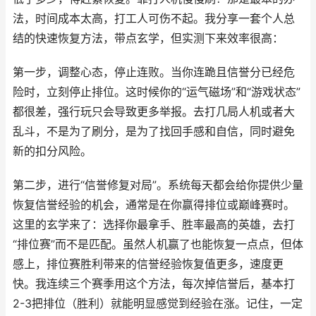
法，时间成本太高，打工人可伤不起。我分享一套个人总
结的快速恢复方法，带点玄学，但实测下来效率很高：
第一步，调整心态，停止连败。当你连跪且信誉分已经危
险时，立刻停止排位。这时候你的“运气磁场”和“游戏状态”
都很差，强行玩只会导致更多举报。去打几局人机或者大
乱斗，不是为了刷分，是为了找回手感和自信，同时避免
新的扣分风险。
第二步，进行“信誉修复对局”。系统每天都会给你提供少量
恢复信誉经验的机会，通常是在你赢得排位或巅峰赛时。
这里的玄学来了：选择你最拿手、胜率最高的英雄，去打
“排位赛”而不是匹配。虽然人机赢了也能恢复一点点，但体
感上，排位赛胜利带来的信誉经验恢复值更多，速度更
快。我连续三个赛季用这个方法，每次掉信誉后，基本打
2-3把排位（胜利）就能明显感觉到经验在涨。记住，一定