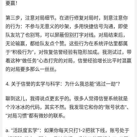
要赢！
第三步，注意对局细节。在进行修复对局时，刻意注意你
的行为：不参与无意义的吵架，多用快捷信号沟通，即使
队友坑了也别骂，可以屏蔽但别打字对线。对局结束后，
无论输赢，都给队友点个赞。这些行为在系统评估里都属
于“积极行为”，对恢复信誉经验有隐形加成。我测试过，带
着这种“做任务”心态打完的对局，信誉经验增长比平时混赢
的对局要多那么一丝丝。
4. 关于信誉的玄学与科学：为什么我总能“逃过一劫”？
聊到这儿，我得说点更玄乎的。很多人觉得信誉系统就是
个冷冰冰的代码，其实不然。我发现它和你的“账号状态”、
“对局习惯”都有微妙的联系。
a. “活跃度玄学”：如果你每天只打1-2把就下线，账号处于