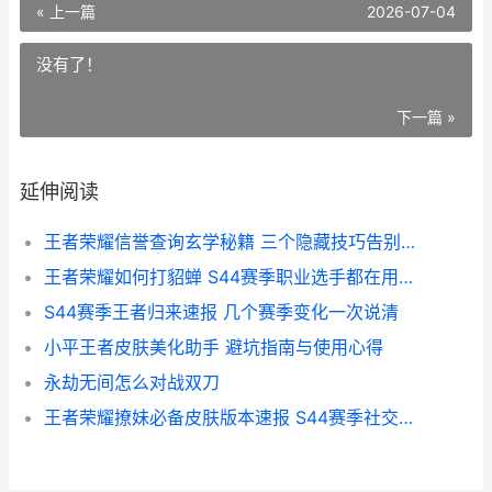
« 上一篇
2026-07-04
没有了！
下一篇 »
延伸阅读
王者荣耀信誉查询玄学秘籍 三个隐藏技巧告别小黑屋
王者荣耀如何打貂蝉 S44赛季职业选手都在用的克制之道
S44赛季王者归来速报 几个赛季变化一次说清
小平王者皮肤美化助手 避坑指南与使用心得
永劫无间怎么对战双刀
王者荣耀撩妹必备皮肤版本速报 S44赛季社交审美新趋势解析