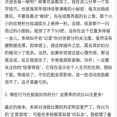
点进去看一眼吧？那黄花菜都凉了。我在这儿分享一个玄
学技巧，也是我常年保持信誉满格的小秘密：每次对局结
算后，不要急着点“继续”，先在结算界面的右上角，那个小
小的信誉积分加减提示上悬停一秒。没错，就是那个一闪
而过的小图标。我测了不下50把，当你在这个位置多停留
一会儿，系统似乎会“记录”你对信誉分的关注度。虽然没有
硬数据支撑，但体感上，我这样操作之后，莫名其妙扣分
的情况少了很多。当然，如果你觉得这是心理作用，那当
我没说，反正我是信了，毕竟我是欧皇嘛。另外，一定要
关注你的“信誉等级”，它现在显示在个人主页的左侧，图标
下面。等级低了，不仅匹配会受影响，连一些活动奖励都
领不了，这才是最亏的。
2. 哪些行为在偷偷扣你的分？这赛季的坑比以往更多！
最近的版本，系统对消极比赛的判定明显更严了。你以为
的“正常游戏”，可能在系统眼里就是“坑队友”。我梳理了最