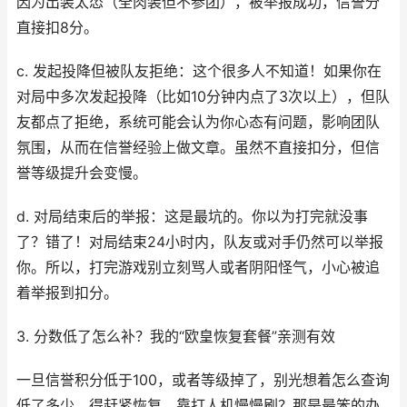
因为出装太怂（全肉装但不参团），被举报成功，信誉分
直接扣8分。
c. 发起投降但被队友拒绝：这个很多人不知道！如果你在
对局中多次发起投降（比如10分钟内点了3次以上），但队
友都点了拒绝，系统可能会认为你心态有问题，影响团队
氛围，从而在信誉经验上做文章。虽然不直接扣分，但信
誉等级提升会变慢。
d. 对局结束后的举报：这是最坑的。你以为打完就没事
了？错了！对局结束24小时内，队友或对手仍然可以举报
你。所以，打完游戏别立刻骂人或者阴阳怪气，小心被追
着举报到扣分。
3. 分数低了怎么补？我的“欧皇恢复套餐”亲测有效
一旦信誉积分低于100，或者等级掉了，别光想着怎么查询
低了多少，得赶紧恢复。靠打人机慢慢刷？那是最笨的办