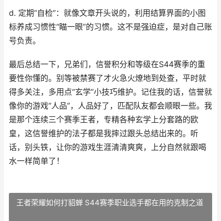
d. 定期“自检”：就像文章开头说的，利用结算界面的小图
标养成习惯性“瞄一眼”的习惯。这不是强迫症，是对自己账
号负责。
最后总结一下，兄弟们，信誉积分和等级在S44赛季的重
要性你懂的。别等被禁赛了才火急火燎地到处查，平时就
得多关注，多用点“玄学”小技巧维护。记住我的话，信誉就
像你的游戏“人品”，人品好了，匹配队友都会顺眼一些。我
是那个连续三个赛季王者，专精各种玄学上分套路的欧
皇，这信誉维护的法子都是我摔过跟头总结出来的。听
话，别头铁，让你的游戏生涯清清爽爽，上分自然就跟喝
水一样简单了！
王者荣耀如何打貂蝉 S44赛季职业选手都在用的克制之道