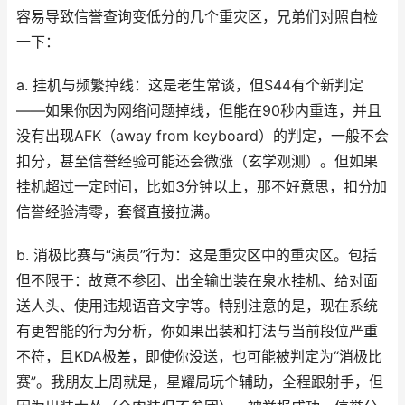
容易导致信誉查询变低分的几个重灾区，兄弟们对照自检
一下：
a. 挂机与频繁掉线：这是老生常谈，但S44有个新判定
——如果你因为网络问题掉线，但能在90秒内重连，并且
没有出现AFK（away from keyboard）的判定，一般不会
扣分，甚至信誉经验可能还会微涨（玄学观测）。但如果
挂机超过一定时间，比如3分钟以上，那不好意思，扣分加
信誉经验清零，套餐直接拉满。
b. 消极比赛与“演员”行为：这是重灾区中的重灾区。包括
但不限于：故意不参团、出全输出装在泉水挂机、给对面
送人头、使用违规语音文字等。特别注意的是，现在系统
有更智能的行为分析，你如果出装和打法与当前段位严重
不符，且KDA极差，即使你没送，也可能被判定为“消极比
赛”。我朋友上周就是，星耀局玩个辅助，全程跟射手，但