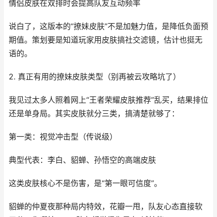
情侣皮肤在双排时会提高队友互动频率
说白了，这版本的“撩妹皮肤”不是加魅力值，是降低负面预
期值。策划要是知道玩家用皮肤搞社交滤镜，估计也挺无
语的。
2. 真正有用的撩妹皮肤类型（别再被云攻略坑了）
我见过太多人照着网上“王者荣耀皮肤推荐”乱买，结果排位
还是单身局。其实皮肤就分三类，搞清楚就够了：
第一类：视觉冲击型（传说级）
典型代表：李白、貂蝉、孙悟空的高端皮肤
这类皮肤核心不是伤害，是“第一眼可信度”。
貂蝉的仲夏夜那种局内特效，花瓣一甩，队友心态直接软