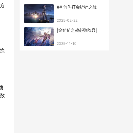
方
## 何叫打金铲铲之战
2025-02-22
|金铲铲之战必败阵容|
2025-11-10
换
确
数