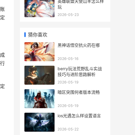
英雄联盟天使山羊怎么样
玩
账
2026-05-23
定
猜你喜欢
黑神话悟空抗火药在哪
成
2026-05-16
行
berry玩法荒野乱斗实战
技巧与进阶思路解析
2026-05-19
定
暗区突围何者版本流畅
2026-05-19
ios光遇怎么样设置语言
2026-05-22