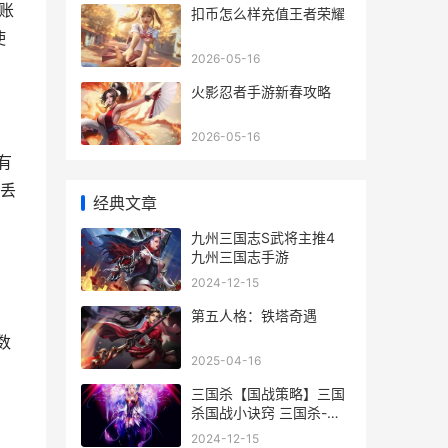
账
扣币怎么样充值王者荣耀
使
2026-05-16
火影忍者手游新春攻略
2026-05-16
有
丢
经典文章
九州三国志S武将主推4
九州三国志手游
2024-12-15
第五人格：铁塔奇遇
数
2025-04-16
三国杀【国战策略】三国
杀国战小诀窍 三国杀-国
战
2024-12-15