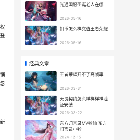
光遇国服圣诞老人在哪
2026-05-16
权
扣币怎么样充值王者荣耀
登
2026-05-16
经典文章
销
王者荣耀开不了高帧率
忽
2026-03-31
无畏契约怎么样样样样验
证安装
2026-03-22
新
东方归言录MV铃仙 东方
归言录小铃
2024-12-15