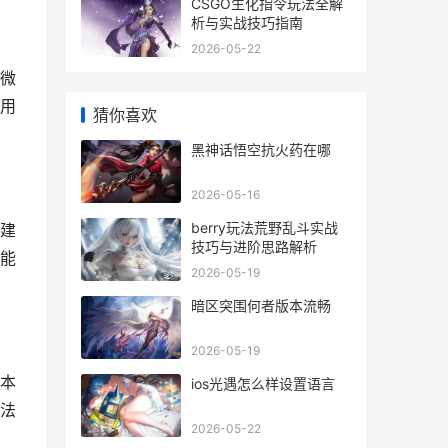
CSGO生化指令玩法全解
析与实战技巧指南
2026-05-22
微
用
猜你喜欢
黑神话悟空抗火药在哪
2026-05-16
berry玩法荒野乱斗实战
建
技巧与进阶思路解析
能
2026-05-19
暗区突围何者版本流畅
2026-05-19
本
ios光遇怎么样设置语言
法
2026-05-22