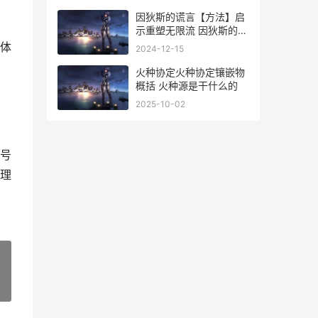
因狄斯的谎言【方法】启
示重塑无限流 因狄斯的谎
言内购破解版
体
2024-12-15
火种协定火种协定镶嵌物
概括 火种源是干什么的
2025-10-02
号
理
»