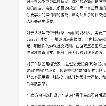
对于社恐型或纯单排玩家：你的核心痛点是怕被
糟的好友，亲密关系最多绑定一两个真正靠谱的。
你要享受的是纯粹的游戏，就别让多余的社交选
人际关系更重要。
对于活跃型或带妹玩家：你们可能相反，需要广
carry的时候，一堆邀请进来很烦；当你状态
是，明确你的游戏社交规则。在游戏签名里写上
信里才是真朋友。把线上压力转移到线下沟通，
对于车队固定组玩家：这是受“无隐身”影响最
询问“在吗”的环节。但要警惕的是“绑架式组队
那么多冠军赛，强队的训练计划都非常严格，私
后车队散架。
4. 官方为何这样设计？从S44赛季生态看背后