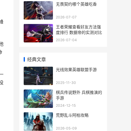
无畏契约哪个英雄吃香
2026-07-07
峰
王者荣耀查看好友方法强
度排行 数据帝的实测对比
2026-07-04
他
命
经典文章
光线效果英雄联盟手游
一
没
2025-11-30
棋兵传说野外 兵棋推演的
手游
2024-12-15
荒野乱斗阿柏攻略
2026-05-09