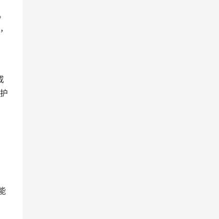
。
态，
或
护
，
能