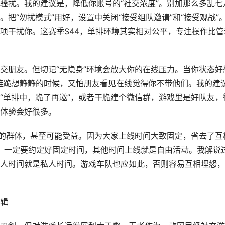
骚扰。我的建议是，降低你账号的“社交浓度”。别加那么多乱七
把“勿扰模式”用好，设置中关闭“接受组队邀请”和“接受观战”
项干扰你。这赛季S44，单排环境其实相对公平，专注操作比管
交朋友。但切记“无隐身”环境会放大你的在线压力。当你状态好
差连跪想静静的时候，又怕朋友看见在线觉得你不带他们。我的建
“单排中，跪了再邀”，或者干脆建个微信群，游戏里是好队友，
体验会好很多。
小的群体，甚至可能受益。因为大家上线时间大致固定，省去了互
”。一定要约定好固定时间，其他时间上线就是自由活动。我解说
人时间就是私人时间。游戏车队也应如此，否则容易互相埋怨，
逻辑