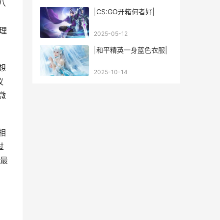
八
|CS:GO开箱何者好|
。
理
2025-05-12
|和平精英一身蓝色衣服|
想
2025-10-14
议
微
相
过
最