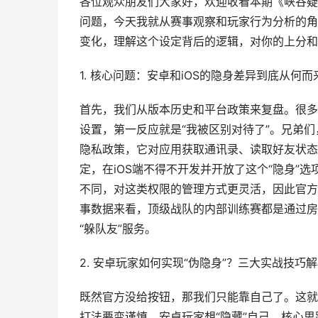
各位观众朋友们大家好，欢迎收看本期《峡谷疑
问题，今天我就从赛事观察和玩家行为分析的角
变化，理解这个设定背后的逻辑，对你的上分和
1. 核心问题：安卓和iOS的隐身差异到底从何而
首先，我们从版本历史和平台政策来复盘。很多新
设置，第一反应就是“我被区别对待了”。兄弟们，
隐私政策，它对应用获取通讯录、读取好友状态
定，在iOS端不得不开发并开放了这个“隐身”
不同，对这类权限的管理方式更灵活，因此官方
事数据来看，顶级战队的内部训练赛都是通过房
“躲队友”服务。
2. 安卓玩家如何实现“伪隐身”？三大实战技巧
既然官方没给按钮，那我们只能靠自己了。这就
打法要变谨慎。安卓玩家想“隐藏”自己，核心思