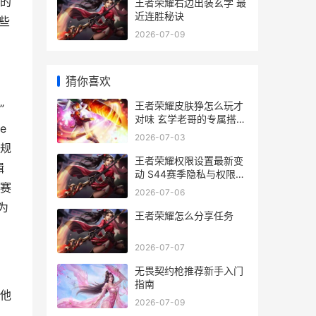
的
王者荣耀右边出装玄学 最
近连胜秘诀
些
2026-07-09
猜你喜欢
王者荣耀皮肤狰怎么玩才
”
对味 玄学老哥的专属搭配
e
心得
2026-07-03
规
王者荣耀权限设置最新变
辑
动 S44赛季隐私与权限全
赛
调整解析
2026-07-06
为
王者荣耀怎么分享任务
2026-07-07
无畏契约枪推荐新手入门
指南
他
2026-07-09