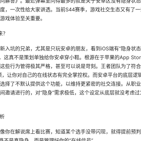
问解答》。最近弹幕里问得最多的就是关于安卓区没有隐身状态
度，一次性给大家讲透。当前S44赛季，游戏社交生态又有了一
游戏体验至关重要。
来？
入坑的兄弟，尤其是只玩安卓的朋友，看到iOS端有“隐身状态
这真不是策划单独给你安卓穿小鞋。根源在于苹果的App Stor
这些行为管得极其严格，甚至可以说是苛刻。王者团队为了符合
选项，让你对自己的在线状态有完全掌控权。而安卓平台的底层逻
选择了不默认提供这个功能，以维持更紧密的社交连接。从职业
间邀请进行的，对“隐身”需求极低，这个设定从底层就没考虑过
解析
像你在解说席上看比赛，知道某个选手没带闪现，就得提前预判
路不是真隐身，而是管理好你的“在线信号”。