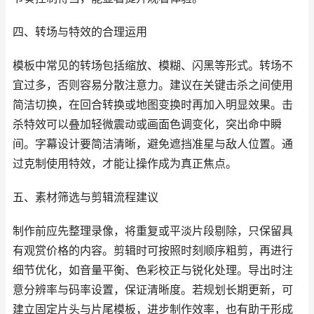
四、转场与特效的合理运用
模板中常见的转场包括缩放、模糊、闪黑等形式。转场不
宜过多，否则容易分散注意力。建议在关键击杀之间使用
简洁切换，在回合转换或地图变换时再加入明显效果。击
杀特效可以叠加轻微震动或画面色调变化，突出命中瞬
间。字幕设计要简洁清晰，避免遮挡准星与敌人位置。通
过克制使用特效，才能让操作成为真正焦点。
五、素材筛选与剪辑流程建议
制作前应先整理录像，将重复或平淡片段剔除，只保留具
有观赏价格的内容。剪辑时可按照时刻顺序粗剪，再进行
细节优化，如音量平衡、色彩校正与锐化处理。导出时注
意分辨率与码率设置，保证清晰度。若规划长期更新，可
建立固定片头与片尾模板，进步制作效率，也有助于形成