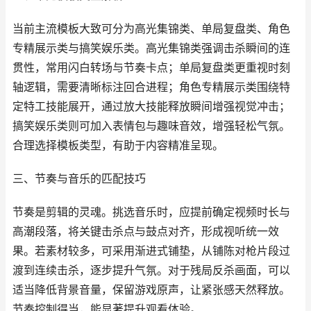
当前主流模板大致可分为高光集锦类、单局复盘类、角色
专精展示类与搞笑娱乐类。高光集锦类强调击杀瞬间的连
贯性，常用闪白转场与节奏卡点；单局复盘类更重视时刻
轴逻辑，需要清晰标注回合进程；角色专精展示类围绕特
定特工技能展开，通过放大技能释放瞬间增强视觉冲击；
搞笑娱乐类则可加入表情包与趣味音效，增强轻松气氛。
合理选择模板类型，有助于内容精准呈现。
三、节奏与音乐的匹配技巧
节奏是剪辑的灵魂。挑选音乐时，应提前确定视频时长与
高潮段落，将关键击杀点与鼓点对齐，形成视听统一效
果。若素材较多，可采用渐进式铺垫，从铺陈对枪片段过
渡到连续击杀，逐步提升气氛。对于残局反杀画面，可以
适当降低背景音量，保留游戏原声，让紧张感天然释放。
节奏控制得当，能显著提升观看体验。