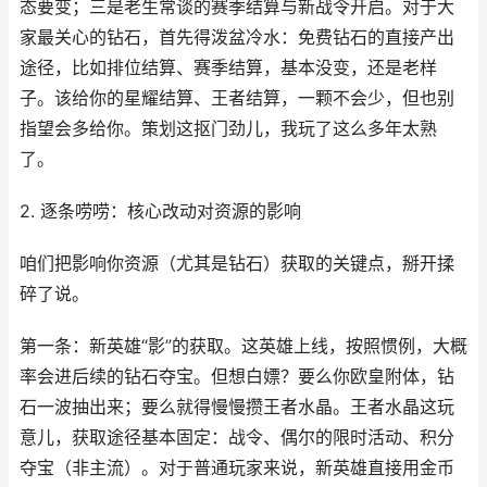
态要变；三是老生常谈的赛季结算与新战令开启。对于大
家最关心的钻石，首先得泼盆冷水：免费钻石的直接产出
途径，比如排位结算、赛季结算，基本没变，还是老样
子。该给你的星耀结算、王者结算，一颗不会少，但也别
指望会多给你。策划这抠门劲儿，我玩了这么多年太熟
了。
2. 逐条唠唠：核心改动对资源的影响
咱们把影响你资源（尤其是钻石）获取的关键点，掰开揉
碎了说。
第一条：新英雄“影”的获取。这英雄上线，按照惯例，大概
率会进后续的钻石夺宝。但想白嫖？要么你欧皇附体，钻
石一波抽出来；要么就得慢慢攒王者水晶。王者水晶这玩
意儿，获取途径基本固定：战令、偶尔的限时活动、积分
夺宝（非主流）。对于普通玩家来说，新英雄直接用金币