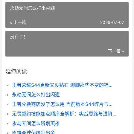
永劫无间怎么打出闪避
« 上一篇
2026-07-07
没有了！
下一篇 »
延伸阅读
王者荣耀S44更新又没钻石 聊聊那些不变的福利与新改动
永劫无间怎么打出闪避
王者兑换商店没了怎么用 当前版本S44碎片与自选卡性价比排名
无畏契约技能加点顺序全解析：实战思路与进阶技巧
永劫无间怎么辨别英雄
原神全球何级别出金