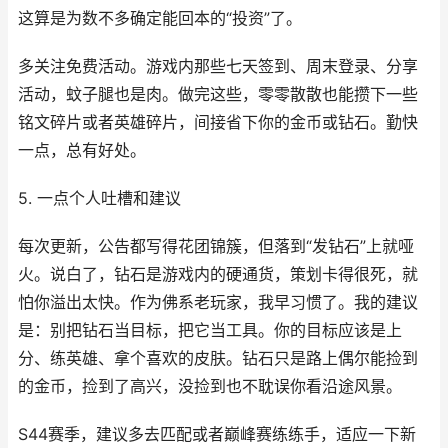
这算是为数不多确定能回本的“投资”了。
多关注免费活动。游戏内那些七天签到、周末登录、分享
活动，蚊子腿也是肉。做完这些，零零散散也能攒下一些
铭文碎片或者英雄碎片，间接省下你的金币或钻石。勤快
一点，总有好处。
5. 一点个人吐槽和建议
每次更新，公告都写得花团锦簇，但落到“发钻石”上就哑
火。说白了，钻石是游戏内的硬通货，策划卡得很死，就
怕你溢出太快。作为佛系老玩家，我早习惯了。我的建议
是：别把钻石当目标，把它当工具。你的目标应该是上
分、练英雄、拿个喜欢的皮肤。钻石只是路上偶尔能捡到
的金币，捡到了高兴，没捡到也不耽误你看沿途风景。
S44赛季，建议多去匹配或者巅峰赛练练手，适应一下新