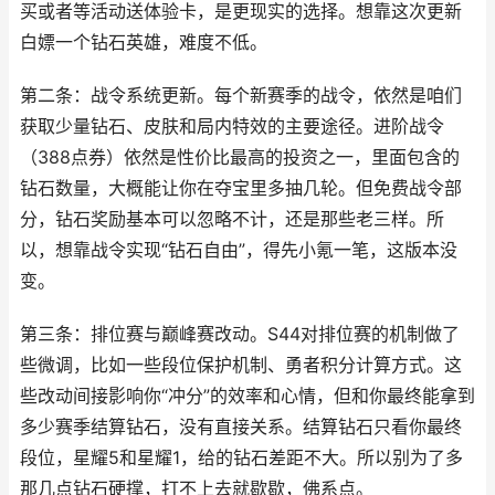
买或者等活动送体验卡，是更现实的选择。想靠这次更新
白嫖一个钻石英雄，难度不低。
第二条：战令系统更新。每个新赛季的战令，依然是咱们
获取少量钻石、皮肤和局内特效的主要途径。进阶战令
（388点券）依然是性价比最高的投资之一，里面包含的
钻石数量，大概能让你在夺宝里多抽几轮。但免费战令部
分，钻石奖励基本可以忽略不计，还是那些老三样。所
以，想靠战令实现“钻石自由”，得先小氪一笔，这版本没
变。
第三条：排位赛与巅峰赛改动。S44对排位赛的机制做了
些微调，比如一些段位保护机制、勇者积分计算方式。这
些改动间接影响你“冲分”的效率和心情，但和你最终能拿到
多少赛季结算钻石，没有直接关系。结算钻石只看你最终
段位，星耀5和星耀1，给的钻石差距不大。所以别为了多
那几点钻石硬撑，打不上去就歇歇，佛系点。