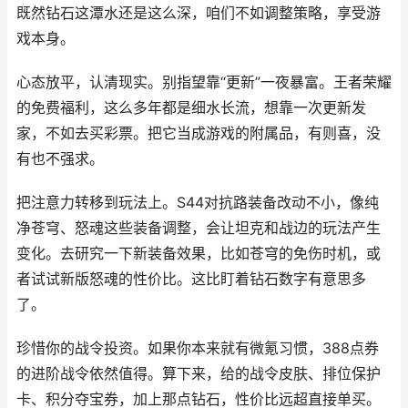
既然钻石这潭水还是这么深，咱们不如调整策略，享受游
戏本身。
心态放平，认清现实。别指望靠“更新”一夜暴富。王者荣耀
的免费福利，这么多年都是细水长流，想靠一次更新发
家，不如去买彩票。把它当成游戏的附属品，有则喜，没
有也不强求。
把注意力转移到玩法上。S44对抗路装备改动不小，像纯
净苍穹、怒魂这些装备调整，会让坦克和战边的玩法产生
变化。去研究一下新装备效果，比如苍穹的免伤时机，或
者试试新版怒魂的性价比。这比盯着钻石数字有意思多
了。
珍惜你的战令投资。如果你本来就有微氪习惯，388点券
的进阶战令依然值得。算下来，给的战令皮肤、排位保护
卡、积分夺宝券，加上那点钻石，性价比远超直接单买。