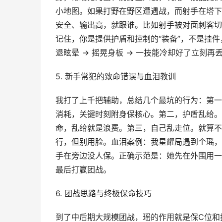
小地图。如果打野在野区遭遇战，而射手在塔下
安全、输出高，就跟谁。比如射手被对面刺客切
记住，你是提供护盾和控制的“装备”，不是挂
退眩晕 → 摇晃身板 → 一技能冷却好了立刻
5. 新手常犯的致命错误与血泪教训
我打了上千把辅助，总结几个最坑的行为：第一
消耗，关键时刻附身保核心。第二，护盾乱给。
命，乱给就是浪费。第三，自己乱走位。就算不
行，但别用脸。血泪案例：我星耀局遇到个瑶，
手在旁边没人保。正确示范是：她先在外围用一
最后打赢团战。
6. 团战思路与终极保命技巧
到了中后期大规模团战，瑶的作用就是保C位和