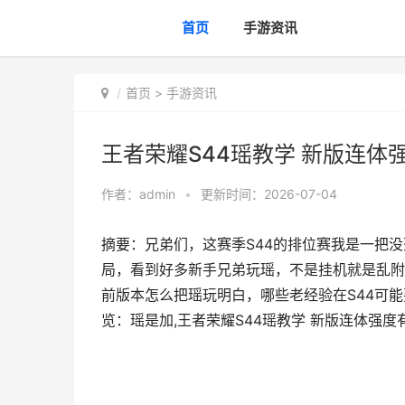
首页
手游资讯
首页
>
手游资讯
王者荣耀S44瑶教学 新版连体
作者：
admin
•
更新时间：2026-07-04
摘要：兄弟们，这赛季S44的排位赛我是一把
局，看到好多新手兄弟玩瑶，不是挂机就是乱附
前版本怎么把瑶玩明白，哪些老经验在S44可能要
览：瑶是加,王者荣耀S44瑶教学 新版连体强度