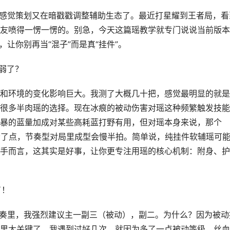
，感觉策划又在暗戳戳调整辅助生态了。最近打星耀到王者局，看
友喷得一愣一愣的。别急，今天这篇瑶教学就专门说说当前版本
让你别再当“混子”而是真“挂件”。
削弱了？
和环境的变化影响巨大。我测了大概几十把，感觉最明显的就是
很多半肉瑶的选择。现在冰痕的被动伤害对瑶这种频繁触发技能
暴的蓝量加成对某些高耗蓝打野有用，但对瑶本身来说，那个
贵了点，节奏型对局里成型会慢半拍。简单说，纯挂件软辅瑶可
手而言，这其实是好事，让你更专注用瑶的核心机制：附身、护
了！
节奏里，我强烈建议主一副三（被动），副二。为什么？因为被动
里太关键了。我遇到过好几次，就因为多了一点被动等级，丝血