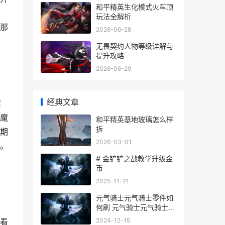
和平精英生化模式火车顶
玩法全解析
那
2026-06-28
无畏契约人物等级详解与
提升攻略
2026-06-29
经典文章
荐
魔
和平精英基地玻璃怎么样
拆
后期
2026-03-01
。
# 金铲铲之战教学升级金
币
2025-11-21
元气骑士元气骑士零件如
何刷 元气骑士元气骑士破
解版内置修改器
2024-12-15
看