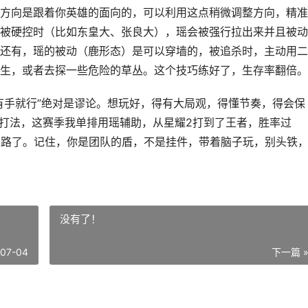
方向是跟着你英雄的面向的，可以利用这点稍微调整方向，精准
被硬控时（比如东皇大、张良大），瑶会被强行拉出来并且被动
还有，瑶的被动（鹿形态）是可以穿墙的，被追杀时，主动用二
生，或者去探一些危险的草丛。这个技巧练好了，生存率翻倍。
有手就行”绝对是谬论。想玩好，得有大局观，得懂节奏，得会保
套打法，这赛季我单排用瑶辅助，从星耀2打到了王者，胜率过
思路了。记住，你是团队的盾，不是挂件，带着脑子玩，别头铁
没有了！
-07-04
下一篇 