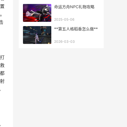
置
命运方舟NPC礼物攻略
。
2025-05-06
击
**第五人格稻香怎么做**
2026-03-03
打
救
都
射
，
，