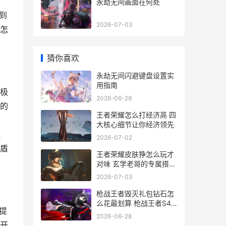
永劫无间画面在何处
到
2026-07-03
怎
猜你喜欢
永劫无间闪避键盘设置实
用指南
极
2026-06-29
的
王者荣耀怎么打经济高 四
大核心细节让你经济领先
能
2026-07-02
盾
王者荣耀皮肤狰怎么玩才
对味 玄学老哥的专属搭配
心得
2026-07-03
枪战王者毁灭礼包钻石怎
么花最划算 枪战王者S44
提
新手必看攻略
2026-06-28
开