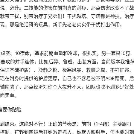
说，必升。二技能的伤害在前期真的刮痧，那点伤害改变不了战
就带干扰，别带治疗了兄弟们！干扰越塔、守塔都是神技，治疗
现，那是绝活哥的玩具，新手先老老实实带干扰打出作用。
0虚空、10宿命，追求前期血量和冷却，很扎实。另一套是10狩
强化普攻的射手连体，比如后羿、鲁班。出装方面，当前版本我推
保证基础护盾）、冷静之靴、极寒风暴、救赎之翼、不祥征兆、
瑶在附身时提供的护盾更厚，自己也不容易被不明AOE蹭死。
辅助装了，那点经济对你个人提升不大，团队也吃不到多少好处
面卖血。
需要你贴脸
到结束。这绝对不行！正确的节奏是：前期（1-4级）主要跟打
控制。打野到四级后开始游走抓人，你就去跟射手，但也要时刻