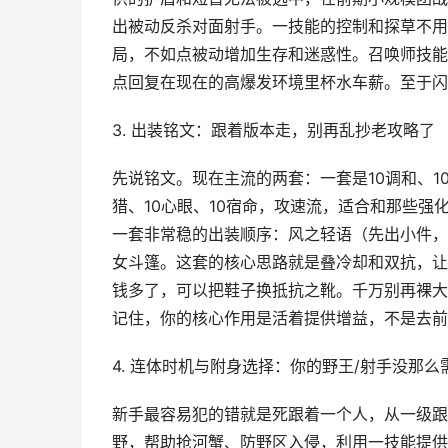
出被动反杀对面射手。一技能的控制和探草不用
局，不如点被动增加生存和迷惑性。召唤师技能
点回复在现在的高爆发环境里杯水车薪。至于闪
3. 出装铭文：跟着版本走，别再乱抄老攻略了
先说铭文。现在主流的两套：一套是10调和、1
猎、10心眼、10宿命，攻速流，适合和那些
一套非常稳的出装顺序：风之轻语（先出小件，
女斗篷。这套的核心思路就是叠冷却和双抗，让
钱多了，可以把鞋子换抵抗之靴。千万别再裸大
记住，你的核心作用是活着提供增益，不是去前
4. 连体时机与附身选择：你的野王/射手没那么
新手最容易犯的错就是死跟着一个人，从一级跟
野，帮助抢河蟹、防野区入侵，利用一技能提供