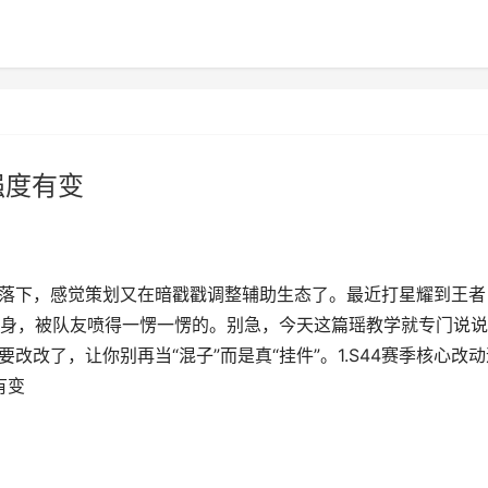
强度有变
没落下，感觉策划又在暗戳戳调整辅助生态了。最近打星耀到王者
身，被队友喷得一愣一愣的。别急，今天这篇瑶教学就专门说说
改改了，让你别再当“混子”而是真“挂件”。1.S44赛季核心改动
有变