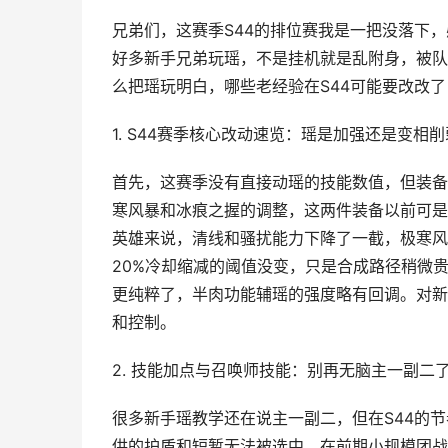
兄弟们，这赛季S44的排位赛我是一把没落下
好多新手兄弟玩瑶，不是挂机就是乱附身，被队
么把瑶玩明白，哪些老经验在S44可能要改改了，
1. S44赛季核心改动速览：瑶是加强还是变相
首先，这赛季没有直接动瑶的技能数值，但装备
寒风暴和冰痕之握的调整，这两件装备以前可是
英雄来说，清线和骚扰能力下降了一截，极寒风
20%冷却缩减的阈值没变，只是合成路径稍微
更纯粹了，半肉功能辅瑶的强度略有回调。对新
和控制。
2. 技能加点与召唤师技能：别再无脑主一副二
很多新手瑶教学还在说主一副二，但在S44的
供的护盾和短暂无法被选中，在前期小规模团战