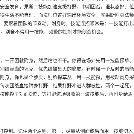
安全发育，果断二技能加速支援打野。中期团战，谁状态好、位
得生活不能自理，而法师位置好输出环境安全，就果断附身法师
件，要跟着团队的节奏动。附身时，技能连招通常是：一技能打出
再丢。别舍不得用一技能，频繁的控制才能创造机会。
，一开团就附身，然后啥也不干。你得在场外先用一技能探草、
别给满血的坦克，优先给被集火的脆皮。有时候一个及时的盾能
附身，你也是个脆皮，别脸探草丛！用一技能探，用被动肉身探
每次团战直接附身打野，结果打野冲进人群被控，两个一起死，
技能控了对面C位，等打野进场吸收第一波技能后，再附身给盾
打控制。记住两个原则：第一，尽量从侧面或后面用一技能切入