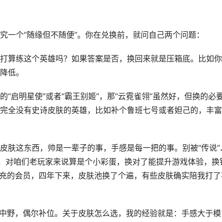
究一个“随缘但不随便”。你在兑换前，就问自己两个问题：
打算练这个英雄吗？如果答案是否，换回来就是压箱底。比如你
降低。
“启明星使”或者“霸王别姬”，那“云霓雀翎”虽然好，但换的必
完全没有史诗皮肤的英雄，比如补个鲁班七号或者妲己的，丰富
皮肤这东西，帅是一辈子的事，手感是每一把的事。别被“传说”
权益，对咱们老玩家来说算是个小彩蛋，换对了能提升游戏体验，换
始充的会员，四年下来，皮肤池换了个遍，有些皮肤确实陪我打了
玩中野，偶尔补位。关于皮肤怎么选，我的经验就是：手感大于模