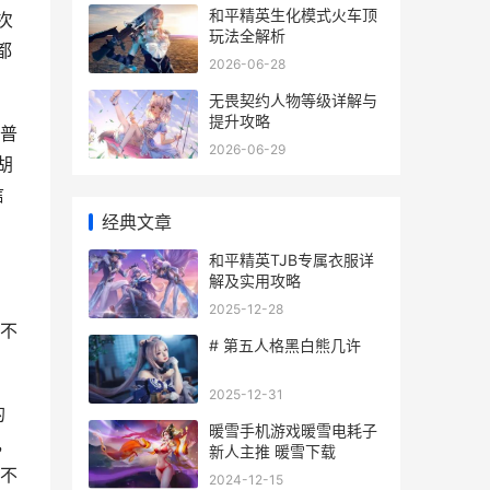
和平精英生化模式火车顶
次
玩法全解析
都
2026-06-28
无畏契约人物等级详解与
提升攻略
普
2026-06-29
胡
信
经典文章
和平精英TJB专属衣服详
解及实用攻略
2025-12-28
不
# 第五人格黑白熊几许
2025-12-31
的
暖雪手机游戏暖雪电耗子
，
新人主推 暖雪下载
不
2024-12-15