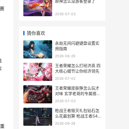
原神怎么没游客登录了
赛
2026-07-03
猜你喜欢
永劫无间闪避键盘设置实
用指南
2026-06-29
选
王者荣耀怎么打经济高 四
库
大核心细节让你经济领先
2026-07-02
王者荣耀皮肤狰怎么玩才
对味 玄学老哥的专属搭配
心得
2026-07-03
，
枪战王者毁灭礼包钻石怎
么花最划算 枪战王者S44
新手必看攻略
2026-06-28
重