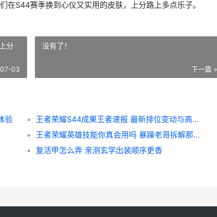
们在S44赛季换到心仪又实用的皮肤，上分路上多点乐子。
效上分
没有了！
-07-03
下一篇 
体验
王者荣耀S44成果王者速报 最新排位变动与高效上分指南
王者荣耀英雄技能你真会用吗 暴躁老哥拆解那些坑人机制
复活甲怎么弄 亲测玄学出装顺序更香