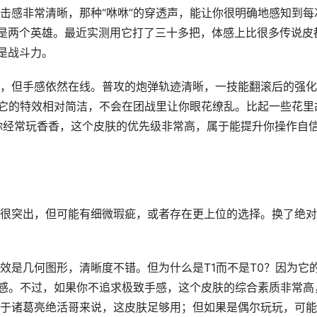
击感非常清晰，那种“咻咻”的穿透声，能让你很明确地感知到每
是两个英雄。最近实测用它打了三十多把，体感上比很多传说皮
是战斗力。
，但手感依然在线。普攻的炮弹轨迹清晰，一技能翻滚后的强化
，它的特效相对简洁，不会在团战里让你眼花缭乱。比起一些花里
你经常玩香香，这个皮肤的优先级非常高，属于能提升你操作自
很突出，但可能有细微瑕疵，或者存在更上位的选择。换了绝对
效是几何图形，清晰度不错。但为什么是T1而不是T0？因为它
馈感。不过，如果你不追求极致手感，这个皮肤的综合素质非常高
于诸葛亮绝活哥来说，这皮肤足够用；但如果是偶尔玩玩，可能