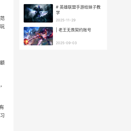
# 英雄联盟手游给妹子教
学
范
2025-11-29
玩
| 老王无畏契约账号
2025-09-03
额
，
有
习