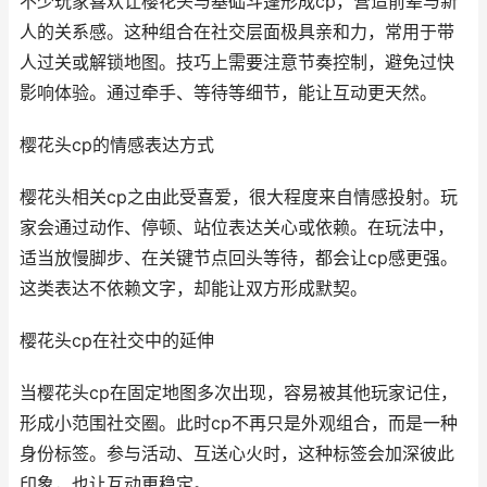
不少玩家喜欢让樱花头与基础斗篷形成cp，营造前辈与新
人的关系感。这种组合在社交层面极具亲和力，常用于带
人过关或解锁地图。技巧上需要注意节奏控制，避免过快
影响体验。通过牵手、等待等细节，能让互动更天然。
樱花头cp的情感表达方式
樱花头相关cp之由此受喜爱，很大程度来自情感投射。玩
家会通过动作、停顿、站位表达关心或依赖。在玩法中，
适当放慢脚步、在关键节点回头等待，都会让cp感更强。
这类表达不依赖文字，却能让双方形成默契。
樱花头cp在社交中的延伸
当樱花头cp在固定地图多次出现，容易被其他玩家记住，
形成小范围社交圈。此时cp不再只是外观组合，而是一种
身份标签。参与活动、互送心火时，这种标签会加深彼此
印象，也让互动更稳定。