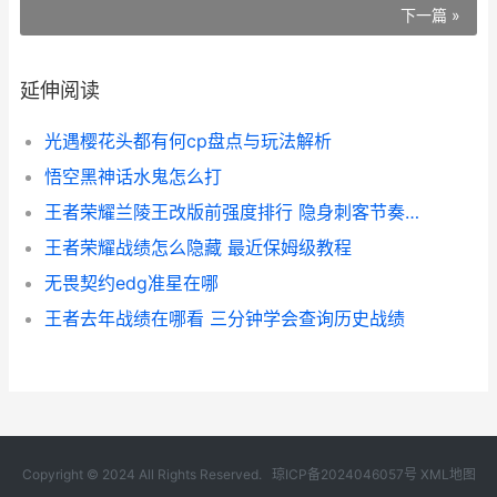
下一篇 »
延伸阅读
光遇樱花头都有何cp盘点与玩法解析
悟空黑神话水鬼怎么打
王者荣耀兰陵王改版前强度排行 隐身刺客节奏解析与实战评价
王者荣耀战绩怎么隐藏 最近保姆级教程
无畏契约edg准星在哪
王者去年战绩在哪看 三分钟学会查询历史战绩
Copyright © 2024 All Rights Reserved.
琼ICP备2024046057号
XML地图