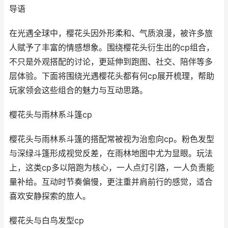
导语
在光遇全球中，樱花头因外形柔和、气质浪漫，被许多旅
人赋予了丰富的情感想象。围绕樱花头衍生出的cp组合，
不只是外观搭配的讨论，更延伸到跑图、社交、陪伴等多
层体验。下面将围绕光遇樱花头都有何cp展开梳理，帮助
玩家领会这些组合的魅力与互动思路。
樱花头与雨林系斗篷cp
樱花头与雨林系斗篷的搭配常被视为治愈向cp。粉色发型
与深绿斗篷形成视觉反差，在雨林地图中尤为显眼。玩法
上，这类cp多以陪跑为核心，一人点灯引路，一人负责能
量补给。互动时节奏偏慢，更注重并肩前行的感觉，适合
喜欢安静探索的旅人。
樱花头与白鸟发型cp