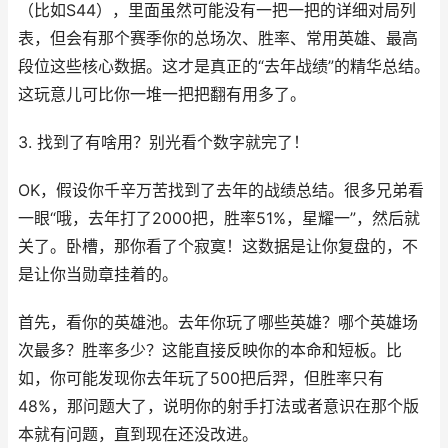
（比如S44），里面虽然可能没有一把一把的详细对局列
表，但会有那个赛季你的总场次、胜率、常用英雄、最高
段位这些核心数据。这才是真正的“去年战绩”的精华总结。
这玩意儿可比你一堆一把把翻有用多了。
3. 找到了有啥用？别光看个数字就完了！
OK，假设你千辛万苦找到了去年的战绩总结。很多兄弟看
一眼“哦，去年打了2000把，胜率51%，星耀一”，然后就
关了。卧槽，那你看了个寂寞！这数据是让你复盘的，不
是让你当勋章挂着的。
首先，看你的英雄池。去年你玩了哪些英雄？哪个英雄场
次最多？胜率多少？这能直接反映你的本命和短板。比
如，你可能发现你去年玩了500把后羿，但胜率只有
48%，那问题大了，说明你的射手打法或者意识在那个版
本就有问题，直到现在还没改进。