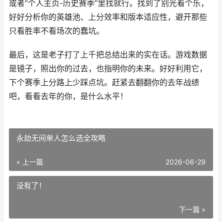
或者“个人主页-历史赛季”里找就行。找到了别光看个乐，
好好分析你的英雄池、上分效率和版本适应性，避开那些
只看胜率不看场次的蠢坑。
最后，这是老子打了上千把总结出来的实在话。游戏数据
是镜子，照出你的过去，也指明你的未来。好好利用它，
下个赛季上分路上少踩点坑。赶紧去翻翻你的去年战绩
吧，看看去年的你，是什么水平！
永劫无间单人怎么选全攻略
« 上一篇
2026-06-29
没有了！
下一篇 »