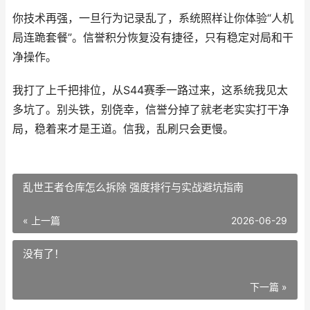
你技术再强，一旦行为记录乱了，系统照样让你体验“人机
局连跪套餐”。信誉积分恢复没有捷径，只有稳定对局和干
净操作。
我打了上千把排位，从S44赛季一路过来，这系统我见太
多坑了。别头铁，别侥幸，信誉分掉了就老老实实打干净
局，稳着来才是王道。信我，乱刷只会更慢。
乱世王者仓库怎么拆除 强度排行与实战避坑指南
« 上一篇
2026-06-29
没有了！
下一篇 »