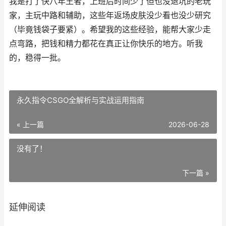
我是打了快八年王者，上班后时间少了但也没退坑的老玩
家，主玩中路和辅助，这些年返场皮肤没少看也没少研究
（毕竟钱袋子要紧）。希望我的这些经验，能帮大家少走
点弯路，把钱和精力都花在真正让你快乐的地方。听我
的，稳得一批。
永久指令CSGO全解析与实战运用指南
« 上一篇
2026-06-28
没有了！
下一篇 »
延伸阅读