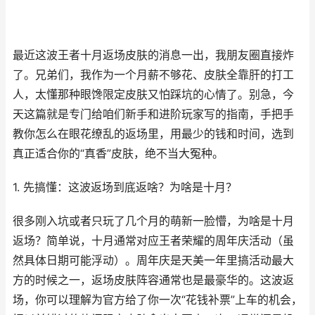
最近这波王者十月返场皮肤的消息一出，我朋友圈直接炸
了。兄弟们，我作为一个月薪不够花、皮肤全靠肝的打工
人，太懂那种眼馋限定皮肤又怕踩坑的心情了。别急，今
天这篇就是专门给咱们新手和进阶玩家写的指南，手把手
教你怎么在眼花缭乱的返场里，用最少的钱和时间，选到
真正适合你的“真香”皮肤，绝不当大冤种。
1. 先搞懂：这波返场到底返啥？为啥是十月？
很多刚入坑或者只玩了几个月的萌新一脸懵，为啥是十月
返场？简单说，十月通常对应王者荣耀的周年庆活动（虽
然具体日期可能浮动）。周年庆是天美一年里搞活动最大
方的时候之一，返场皮肤阵容通常也是最豪华的。这波返
场，你可以理解为官方给了你一次“花钱补票”上车的机会，