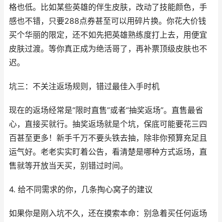
格也低。比如某些英雄的伴生皮肤，改动了技能颜色，手
感也不错，只要288点券甚至可以用碎片换。你花大价钱
买个华丽的限定，还不如先把英雄熟练度打上去，用便宜
皮肤过渡。等你真正成为绝活哥了，再补票顶级皮肤也不
迟。
坑三：不关注返场规则，错过最佳入手时机
现在的返场经常是“限时直售”或者“抽奖返场”。直售最省
心，直接买就行。抽奖返场就是个坑，保底可能要花三四
百甚至更多！新手千万不要头铁去抽，除非你预算充足且
运气好。老老实实盯着公告，看清楚是哪种方式返场，直
售就等开放当天买，别错过时间。
4. 给不同需求的你，几条掏心窝子的建议
如果你是刚入坑不久，还在摸索本命：别急着买任何返场