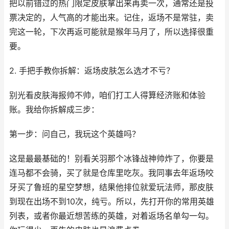
把以前错过的热门限定皮肤拿出来再卖一次，通常还是投
票决定的，人气高的才能出来。记住，返场不是常驻，卖
完这一轮，下次再返可能就是猴年马月了，所以选择很重
要。
2. 手把手教你拆解：返场皮肤怎么选才不亏？
别光看皮肤海报帅不帅，咱们打工人得算经济账和体验
账。我给你拆解成三步：
第一步：问自己，我玩这个英雄吗？
这是最最基础的！别看关羽那个冰锋战神帅炸了，你要是
连马都不会骑，买了就是仓库里吃灰。我同事去年返场咬
牙买了鲁班的星空梦想，结果他排位就爱玩法师，那皮肤
到现在出场不到10次，纯亏。所以，先打开你的常用英雄
列表，或者你最近想苦练的英雄，对着返场名单勾一勾。