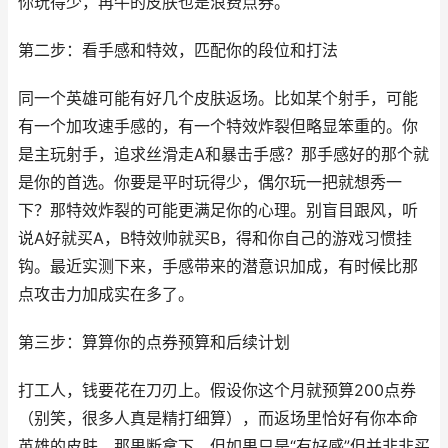
你玩得少，再牛的皮肤也是浪费点券。
第二步：看手感和特效，匹配你的段位和打法
同一个英雄可能有好几个皮肤返场。比如某个射手，可能
有一个加攻速手感的，有一个特效炸裂但略显笨重的。你
是主玩射手，追求丝滑走A和暴击手感？那手感好的那个就
是你的首选。你要是平时玩得少，偶尔玩一把就想秀一
下？那特效炸裂的可能更满足你的心理。别盲目跟风，听
说A好就买A，B特效帅就买B，得和你自己的游戏习惯挂
钩。最近实测下来，手感带来的潜意识加成，有时候比那
点攻击力加成实在多了。
第三步：算算你的点券预算和后续计划
打工人，钱要花在刀刃上。假设你这个月就预算200点券
（别笑，很多人真是精打细算），而返场里恰好有你本命
英雄的皮肤，那果断拿下。但如果只是“有好感”但并非非买