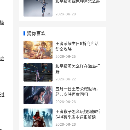
和平精英绿色弹道怎么装
2026-06-28
操
猜你喜欢
王者荣耀生日6折商店活
动全攻略
2026-06-25
启
和平精英怎么样在海岛打
野
2026-06-22
五月一日王者荣耀返场，
经典皮肤再度回归
过
2026-06-26
王者猴子怎么玩视频解析
S44赛季版本速报解读
2026-06-26