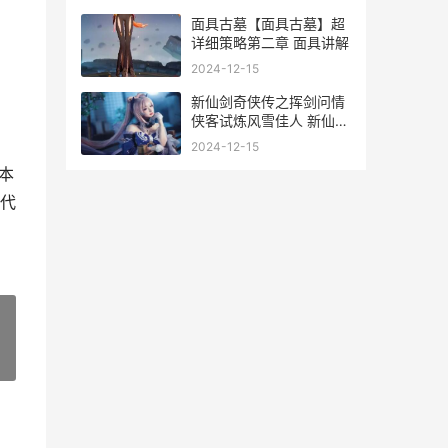
面具古墓【面具古墓】超
详细策略第二章 面具讲解
2024-12-15
新仙剑奇侠传之挥剑问情
侠客试炼风雪佳人 新仙剑
奇侠传之挥剑问情宝箱在
2024-12-15
哪
本
代
»