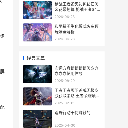
改
枪战王者毁灭礼包钻石怎
么花最划算 枪战王者S44
新手必看攻略
2026-06-28
和平精英生化模式火车顶
玩法全解析
步
2026-06-28
经典文章
命运方舟该该该该怎么办
肌
办办办使用信号
2025-08-29
王者王者项羽苍威无极皮
肤获取策略 王者荣耀项羽
的苍穹皮肤值得买吗
2025-02-15
配
荒野行动干何赚钱的
2025-04-30