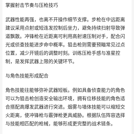
掌握射击节奏与压枪技巧
武器性能再强，也离不开操作细节支撑。步枪在中远距离
建议采用点射或短连发控制后坐力，避免持续扫射导致弹
道飘散。冲锋枪在近距离可利用高射速压制对手，配合闪
光或侦查技能进步命中概率。狙击枪则需要预瞄常见过点
位置，减少开镜后的调整时刻。训练压枪手感与准星控
制，是发挥武器上限的关键环节。
与角色技能形成配合
角色技能往能够弥补武器短板。例如具备侦查能力的角色
可以为狙击枪创造安全输出环境，拥有位移技能的角色适
合搭配高爆发武器进行突进。烟雾与墙体技能可以缩短交
火距离，使冲锋枪与霰弹枪更具威胁。根据队伍阵容选择
与技能相匹配的枪械，能够形成更完整的战术链条。