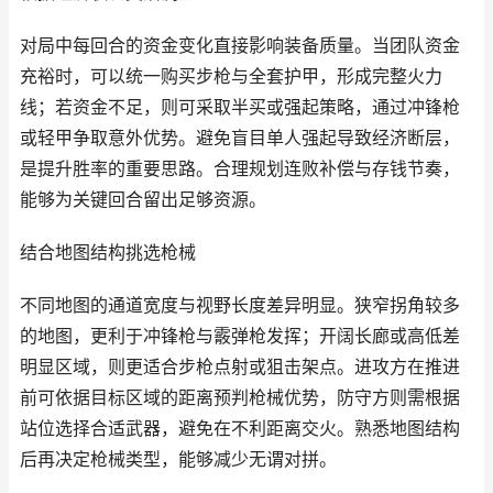
对局中每回合的资金变化直接影响装备质量。当团队资金
充裕时，可以统一购买步枪与全套护甲，形成完整火力
线；若资金不足，则可采取半买或强起策略，通过冲锋枪
或轻甲争取意外优势。避免盲目单人强起导致经济断层，
是提升胜率的重要思路。合理规划连败补偿与存钱节奏，
能够为关键回合留出足够资源。
结合地图结构挑选枪械
不同地图的通道宽度与视野长度差异明显。狭窄拐角较多
的地图，更利于冲锋枪与霰弹枪发挥；开阔长廊或高低差
明显区域，则更适合步枪点射或狙击架点。进攻方在推进
前可依据目标区域的距离预判枪械优势，防守方则需根据
站位选择合适武器，避免在不利距离交火。熟悉地图结构
后再决定枪械类型，能够减少无谓对拼。