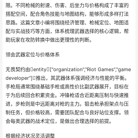
限。不同枪械的射速、伤害、后坐力与价格构成了丰富的
搭配空间，配合角色技能与地图结构，能够形成多样打法
思路。这篇文章小编将围绕经济管理、枪械定位、地图适
配与实战技巧等方面，体系梳理武器选择的核心逻辑，帮
助玩家在攻防转换中做出更理性的判断。
领会武器定位与价格体系
无畏契约由entity["organization","Riot Games","game
developer"]推出，其武器体系强调经济与性能的平衡。
手枪局通常围绕基础手枪或高性价比副武器展开，目标在
于为后续回合积累资金。冲锋枪适合近距离压制与快速推
进，步枪则是中远距离对枪的主力。狙击枪承担架点与压
制任务，但价格较高，需要团队配合与良好站位支撑。领
会每类武器的战术定位，是做出合理选择的前提。
根据经济状况灵活调整