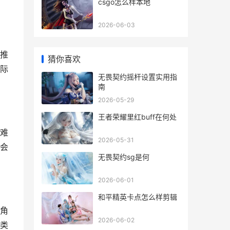
csgo怎么样本地
2026-06-03
推
猜你喜欢
际
无畏契约摇杆设置实用指
南
2026-05-29
王者荣耀里红buff在何处
难
2026-05-31
会
无畏契约sg是何
2026-06-01
和平精英卡点怎么样剪辑
角
2026-06-02
类