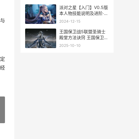
派对之星【入门】V0.5版
本人物技能说明及进阶·白
雪篇 派对之星有什么用
与
2024-12-15
王国保卫战5联盟圣骑士
殿堂方法诀窍 王国保卫战
5联盟最新版
2025-10-10
定
经
»