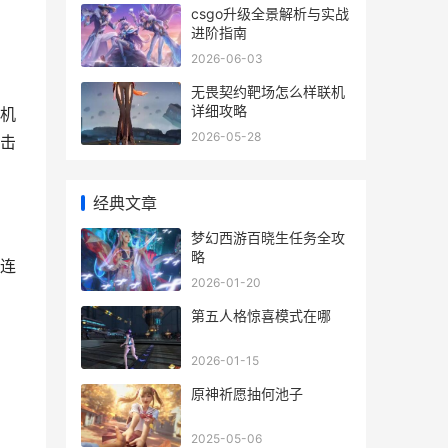
csgo升级全景解析与实战
进阶指南
2026-06-03
无畏契约靶场怎么样联机
详细攻略
机
2026-05-28
击
经典文章
梦幻西游百晓生任务全攻
略
连
2026-01-20
第五人格惊喜模式在哪
2026-01-15
原神祈愿抽何池子
2025-05-06