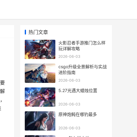
热门文章
火影忍者手游推门怎么样
玩详解攻略
2026-06-03
csgo升级全景解析与实战
进阶指南
2026-06-03
要
5.27光遇大蜡烛位置
解
，
2026-06-03
推
原神炮鲀在哪钓最多
2026-06-03