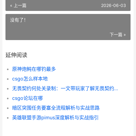
« 上一篇
2026-06-03
没有了！
下一篇 »
延伸阅读
原神炮鲀在哪钓最多
csgo怎么样本地
无畏契约何处关录制：一文带玩家了解无畏契约关卡录制技巧
csgo论坛在哪
暗区突围任务要塞全流程解析与实战思路
英雄联盟手游pimus深度解析与实战指引