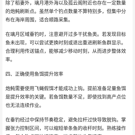
除了稻妻外，璃月港外海以及孤云阁附近也存在一定数量
的炮鲀刷新点。虽然单个钓点数量不算特别多，但集中分
布在海岸周围，适合顺路采集。
在璃月区域垂钓时，注意避开过多干扰鱼类。若发现目标
鱼未出现，可以尝试更换时刻或退出重进刷新鱼群显示。
合理利用传送锚点，能够减少移动时刻，从而进步整体效
率。
四、正确使用鱼饵提升效率
炮鲀需要使用飞蝇假饵才能成功上钩。提前准备足量鱼饵
是提升效率的关键。若鱼饵数量不足，即使找到高产点位
也无法连续作业。
在垂钓经过中保持节奏稳定，避免拉杆过快导致脱钩。掌
握张力控制区间，可以缩短单条鱼的收杆时刻。熟练操作