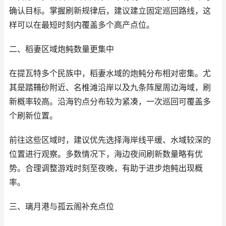
确认目标。掌握刷新规律后，建议建立固定巡回路线，这
样可以在最短时刻内覆盖多个高产点位。
二、稻妻区域炮鲀数量更集中
在提瓦特多个民族中，稻妻水域的炮鲀分布相对密集。尤
其是踏鞴砂附近、名椎滩沿岸以及九条阵屋周边海域，刷
新概率较高。沿海钓点分布较为紧凑，一次巡回可覆盖多
个刷新位置。
前往这些区域时，建议优先选择海岸线平缓、水域较深的
位置进行观察。多数情况下，海边夜间刷新数量略有优
势。合理调整游戏时刻至夜晚，有助于进步炮鲀出现概
率。
三、璃月港与孤云阁补充点位