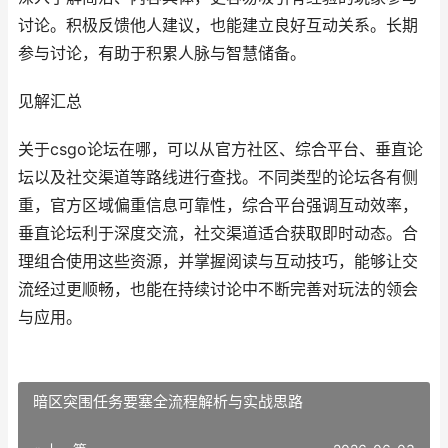
讨论。积极反馈他人建议，也能建立良好互动关系。长期
参与讨论，有助于积累人脉与智慧储备。
见解汇总
关于csgo论坛在哪，可以从官方社区、综合平台、垂直论
坛以及社交渠道等路线进行查找。不同类型的论坛各有侧
重，官方区域偏重信息可靠性，综合平台强调互动效率，
垂直论坛利于深度交流，社交渠道适合获取即时动态。合
理组合使用这些资源，并掌握阅读与互动技巧，能够让交
流经过更顺畅，也能在持续讨论中不断完善对玩法的领会
与应用。
暗区突围任务要塞全流程解析与实战思路