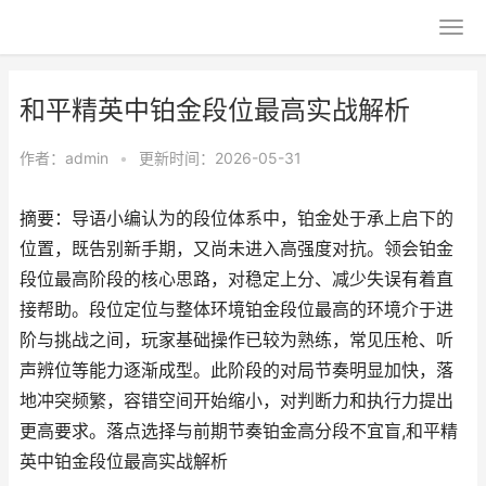
和平精英中铂金段位最高实战解析
作者：
admin
•
更新时间：2026-05-31
摘要：导语小编认为的段位体系中，铂金处于承上启下的
位置，既告别新手期，又尚未进入高强度对抗。领会铂金
段位最高阶段的核心思路，对稳定上分、减少失误有着直
接帮助。段位定位与整体环境铂金段位最高的环境介于进
阶与挑战之间，玩家基础操作已较为熟练，常见压枪、听
声辨位等能力逐渐成型。此阶段的对局节奏明显加快，落
地冲突频繁，容错空间开始缩小，对判断力和执行力提出
更高要求。落点选择与前期节奏铂金高分段不宜盲,和平精
英中铂金段位最高实战解析