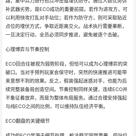
路，集中兵力进行包点冲击或埋伏防守。通过人数优势弥
补武器劣势，是ECO成功的重要前提。若作为进攻方，可
以利用快攻打乱对手站位；若作为防守方，则可采取贴近
点位的埋伏方式，争取近距离交火。战术执行需要果断，
一旦决定行动，全员必须同步推进，避免被逐个击破。
心理博弈与节奏控制
ECO回合往被视为弱势阶段，但恰可以成为心理博弈的突
破口。当对手预判玩家会保守时，突然的快速推进可能带
来意想不到的效果。反之，假装强起迷惑对手，也能为后
续完整装备局创造空间。节奏控制同样关键，连续ECO并
不象征着放弃，而是为整体布局服务。通过合理安排强起
与纯ECO之间的比例，可以维持队伍经济平衡。
ECO翻盘的关键细节
成功的ECO常源于细节处理。枪法稳定固然重要，但站位