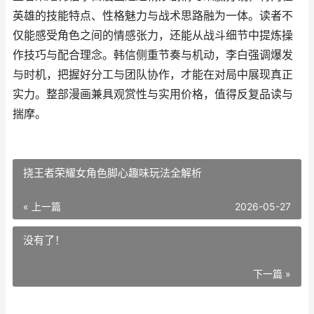
英雄的技能特点、性格魅力与战术思路融为一体。读者不
仅能感受角色之间的情感张力，还能从战斗细节中提炼操
作技巧与配合理念。韩信侧重节奏与机动，李白强调爆发
与时机，把握好分工与团队协作，才能在对局中展现真正
实力。整部漫画兼具观赏性与实用价格，值得反复品读与
揣摩。
挠王者荣耀女角色脚心趣味玩法全解析
« 上一篇
2026-05-27
没有了！
下一篇 »