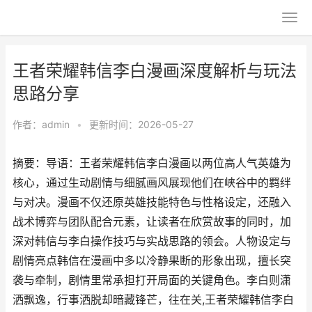
王者荣耀韩信李白漫画深度解析与玩法
思路分享
作者：
admin
•
更新时间：2026-05-27
摘要：导语：王者荣耀韩信李白漫画以两位高人气英雄为
核心，通过生动剧情与细腻画风展现他们在峡谷中的羁绊
与对决。漫画不仅还原英雄技能特色与性格设定，还融入
战术博弈与团队配合元素，让读者在欣赏故事的同时，加
深对韩信与李白操作技巧与实战思路的领会。人物设定与
剧情亮点韩信在漫画中多以冷静果断的形象出现，擅长突
袭与牵制，剧情里常承担打开局面的关键角色。李白则潇
洒飘逸，行事洒脱却暗藏锋芒，往在关,王者荣耀韩信李白