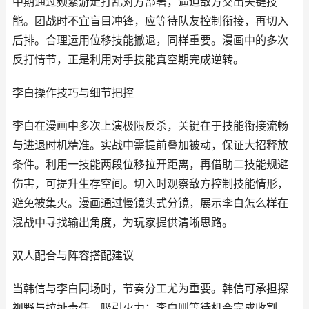
中期通过频繁游走打乱对方部署，逼迫敌方交出关键技
能。团战时不宜盲目冲锋，应等待队友控制衔接，再切入
后排。合理运用位移技能撤退，同样重要。漫画中的多次
反打情节，正是利用对手技能真空期完成逆转。
李白操作技巧与细节把控
李白在漫画中多次上演极限反杀，关键在于技能衔接流畅
与进退时机精准。实战中需提前叠加被动，保证大招释放
条件。利用一技能两段位移拉开距离，再借助二技能规避
伤害，可提升生存空间。切入时观察敌方控制技能情形，
避免被集火。漫画通过慢镜头式分镜，展示李白怎么样在
混战中寻找输出角度，为玩家提供清晰思路。
双人配合与阵容搭配建议
当韩信与李白同场时，节奏分工尤为重要。韩信可承担探
视野与拉扯责任，吸引火力；李白则等待机会完成收割。