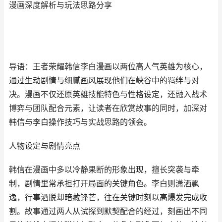
漫画深度解析与玩法思路分享
导语：王者荣耀韩信李白漫画以两位高人气英雄为核心，
通过生动剧情与细腻画风展现他们在峡谷中的羁绊与对
决。漫画不仅还原英雄技能特色与性格设定，还融入战术
博弈与团队配合元素，让读者在欣赏故事的同时，加深对
韩信与李白操作技巧与实战思路的领会。
人物设定与剧情亮点
韩信在漫画中多以冷静果断的形象出现，擅长突袭与牵
制，剧情里常承担打开局面的关键角色。李白则潇洒飘
逸，行事洒脱却暗藏锋芒，往在关键时刻以高爆发完成收
割。故事通过两人从试探到默契配合的经过，刻画出不同