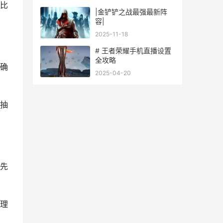
比
|金铲铲之战最强最新阵
容|
2025-11-18
# 王者荣耀手机直播设置
全攻略
确
2025-04-20
抽
先
理