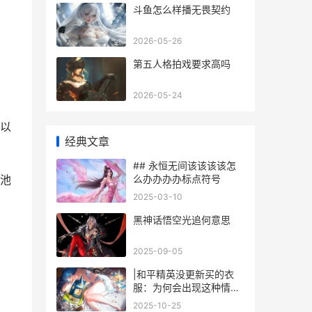
斗鱼怎么样播无畏契约
。
2026-05-26
第五人格拍戏要求高吗
2026-05-24
以
经典文章
## 永恒无间该该该该怎
么办办办办标点符号
池
2025-03-10
黑神话悟空光追何意思
2025-09-05
，
|和平精英没更新买的衣
服：为何会出现这种情
况？|
2025-10-25