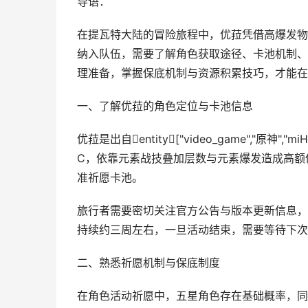
导语：
在提瓦特大陆的冒险旅程中，优菈凭借高爆发物
纳入队伍，需要了解角色获取途径、卡池机制、
理准备，掌握保底机制与资源积累技巧，才能在
一、了解优菈的角色定位与卡池信息
优菈是出自entity["video_game","原神"
C，依靠元素战技叠加层数与元素爆发造成高额
准祈愿卡池。
旅行者需要密切关注官方公告与版本更新信息，
持续约三周左右，一旦活动结束，需要等待下次
二、熟悉祈愿机制与保底制度
在角色活动祈愿中，五星角色存在基础概率，同