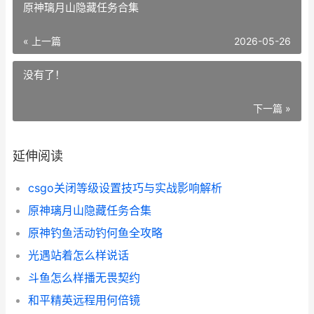
原神璃月山隐藏任务合集
« 上一篇
2026-05-26
没有了！
下一篇 »
延伸阅读
csgo关闭等级设置技巧与实战影响解析
原神璃月山隐藏任务合集
原神钓鱼活动钓何鱼全攻略
光遇站着怎么样说话
斗鱼怎么样播无畏契约
和平精英远程用何倍镜