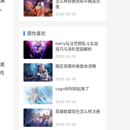
满
怎么样转换到和平精英页
面
。
2026-05-25
猜你喜欢
berry玩法荒野乱斗实战
技巧与进阶思路解析
2026-05-19
易
暗区突围何者版本流畅
在
2026-05-19
csgo何叫转起来了
2026-05-24
英雄联盟现在怎么样注册
2026-05-24