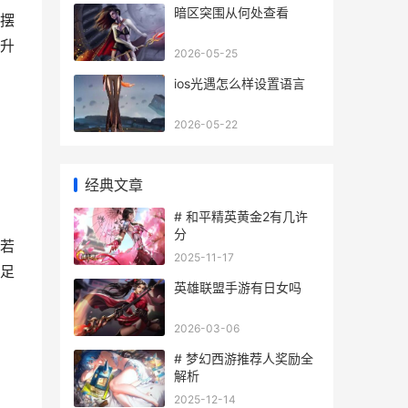
暗区突围从何处查看
摆
升
2026-05-25
ios光遇怎么样设置语言
2026-05-22
经典文章
# 和平精英黄金2有几许
分
若
2025-11-17
足
英雄联盟手游有日女吗
2026-03-06
# 梦幻西游推荐人奖励全
解析
2025-12-14