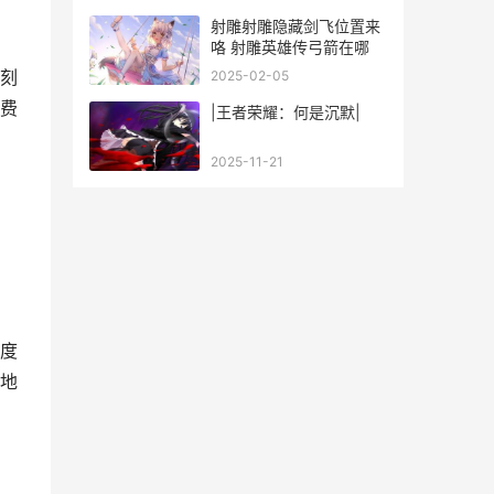
射雕射雕隐藏剑飞位置来
咯 射雕英雄传弓箭在哪
刻
2025-02-05
费
|王者荣耀：何是沉默|
2025-11-21
度
地