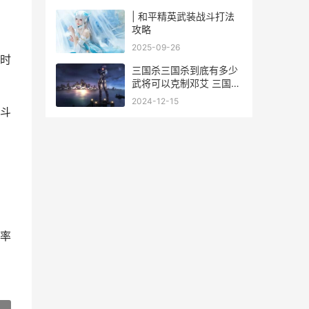
| 和平精英武装战斗打法
攻略
2025-09-26
时
三国杀三国杀到底有多少
武将可以克制邓艾 三国杀
最详细的规则
2024-12-15
斗
率