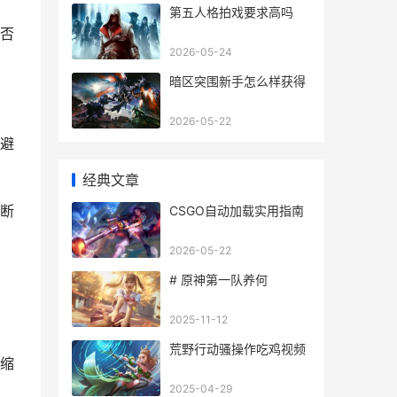
第五人格拍戏要求高吗
否
2026-05-24
暗区突围新手怎么样获得
2026-05-22
避
经典文章
断
CSGO自动加载实用指南
2026-05-22
# 原神第一队养何
2025-11-12
荒野行动骚操作吃鸡视频
缩
2025-04-29