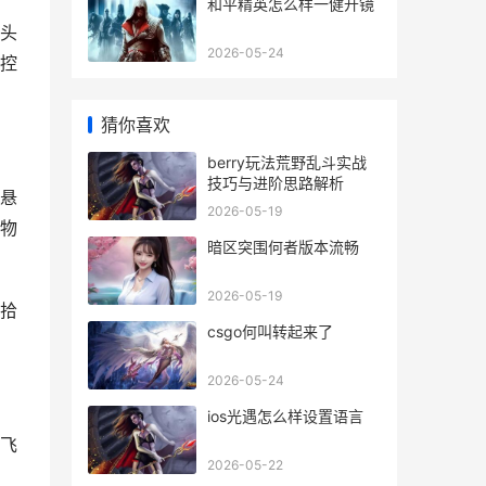
和平精英怎么样一健开镜
头
2026-05-24
控
猜你喜欢
berry玩法荒野乱斗实战
技巧与进阶思路解析
悬
2026-05-19
物
暗区突围何者版本流畅
2026-05-19
拾
csgo何叫转起来了
2026-05-24
ios光遇怎么样设置语言
飞
2026-05-22