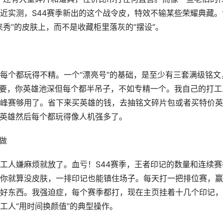
近实测，S44赛季新出的这个战令皮，特效不输某些荣耀典藏。
秀”的皮肤上，而不是收藏柜里落灰的“摆设”。
每个都玩得不精。一个“漂亮号”的基础，是至少有三套满级铭文
重要，你英雄池深但每个都半吊子，不如专精一个。我自己的打工
峰赛够用了。省下来买英雄的钱，去抽铭文碎片包或者买特价英
8英雄然后每个都玩得像人机强多了。
做
工人嫌麻烦就放了。血亏！S44赛季，王者印记的数量和连续赛
你就算没皮肤，一排印记也能镇住场子。每天打一把排位赛，赢
好东西。我强迫症，每个赛季都打，现在主页挂着十几个印记，
工人“用时间换颜值”的典型操作。