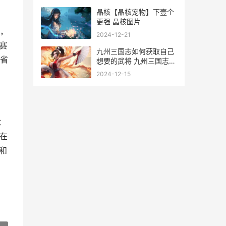
晶核【晶核宠物】下壹个
更强 晶核图片
，
2024-12-21
赛
九州三国志如何获取自己
省
想要的武将 九州三国志手
游
2024-12-15
：
用在
和