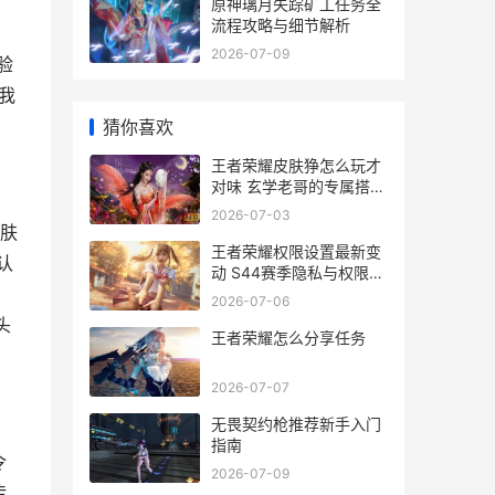
原神璃月失踪矿工任务全
流程攻略与细节解析
2026-07-09
验
我
猜你喜欢
王者荣耀皮肤狰怎么玩才
对味 玄学老哥的专属搭配
心得
2026-07-03
肤
王者荣耀权限设置最新变
认
动 S44赛季隐私与权限全
调整解析
2026-07-06
头
王者荣耀怎么分享任务
2026-07-07
无畏契约枪推荐新手入门
指南
令
2026-07-09
传