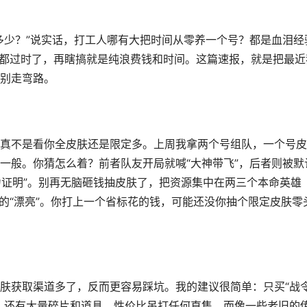
多少？”说实话，打工人哪有大把时间从零养一个号？都是血泪经
法都过时了，再瞎搞就是纯浪费钱和时间。这篇速报，就是把最近
别走弯路。
真不是看你全皮肤还是限定多。上周我拿两个号组队，一个号皮
一般。你猜怎么着？前者队友开局就喊“大神带飞”，后者则被默
力证明”。别再无脑砸钱抽皮肤了，把资源集中在两三个本命英雄
的“漂亮”。你打上一个省标花的钱，可能还没你抽个限定皮肤零
肤获取渠道多了，反而更容易踩坑。我的建议很简单：只买“战
个，还有大量碎片和道具，性价比吊打任何直售。而像一些老旧的