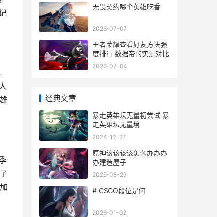
无畏契约哪个英雄吃香
记
2026-07-07
王者荣耀查看好友方法强
度排行 数据帝的实测对比
2026-07-04
，
人
经典文章
雄
暴走英雄坛无量初尝试 暴
走英雄坛无量境
2024-12-27
原神该该该该怎么办办办
季
办建造屋子
了
2025-08-29
加
# CSGO段位是何
2026-01-02