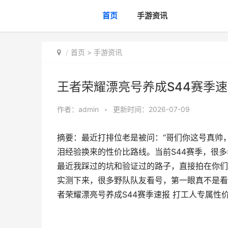
首页
手游资讯
首页
>
手游资讯
王者荣耀漂亮号养成S44赛季
作者：
admin
•
更新时间：2026-07-09
摘要：最近打排位老是被问：“哥们你这号真帅
泪经验换来的性价比路线。当前S44赛季，很
最近我踩过的坑和验证过的路子，直接拍在你们
实测下来，很多野队队友看号，第一眼真不是看
者荣耀漂亮号养成S44赛季速报 打工人专属性