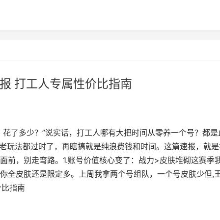
速报 打工人专属性价比指南
，花了多少？”说实话，打工人哪有大把时间从零养一个号？都是
多老玩法都过时了，再瞎搞就是纯浪费钱和时间。这篇速报，就是
面前，别走弯路。1.账号价值核心变了：战力>皮肤堆砌这赛季
你全皮肤还是限定多。上周我拿两个号组队，一个号皮肤少但,
价比指南