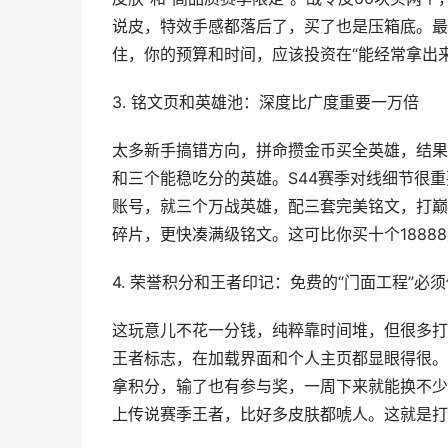
说皮，特效手感都落后了，买了也是压箱底。最
住，你的预算和时间，应该投资在“能经常拿出来
3. 铭文页和英雄池：深度比广度重要一万倍
太多新手搞错方向，拼命攒金币买全英雄，结果
和三个能稳吃分的英雄。S44赛季对线细节很
账号，就三个万战英雄，配三套完美铭文，打巅
碎片，更快凑满级铭文。这可比你买十个1888
4. 荣誉积分和王者印记：免费的“门面工程”必须
这玩意儿不花一分钱，纯粹靠时间堆，但很多打
王者标志，在加载界面和个人主页都显眼得很。
拿积分，输了也有参与奖，一周下来就能换不少
上传说赛季王者，比好多皮肤都唬人。这就是打