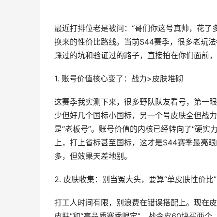
最近打排位老是被问：“哥们你这号真帅，花了
换来的性价比路线。当前S44赛季，很多老玩
踩过的坑和验证过的路子，直接拍在你们面前，
1. 账号价值核心变了：战力>皮肤堆砌
这赛季我实测下来，很多野队队友看号，第一眼
少但好几个国标小国标，另一个号皮肤全但战力
是“老板号”。账号价值的内核已经转向了“硬实
上，打上省标甚至国标，这才是S44赛季最亮眼
多，但效果天差地别。
2. 皮肤收集：别当冤大头，要算“单皮肤性价比”
打工人时间有限，别浪费在错误搭配上。现在皮
皮肤”和“高品质赛季限定”。战令皮60块买两