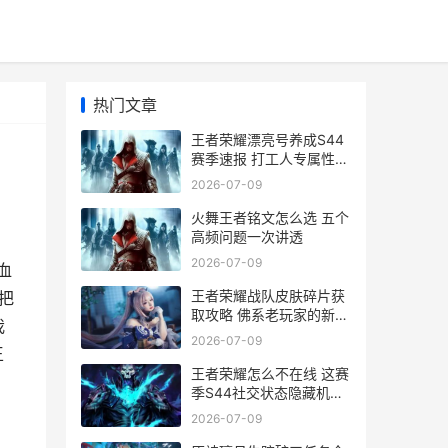
热门文章
王者荣耀漂亮号养成S44
赛季速报 打工人专属性价
比指南
2026-07-09
火舞王者铭文怎么选 五个
高频问题一次讲透
2026-07-09
血
王者荣耀战队皮肤碎片获
把
取攻略 佛系老玩家的新手
我
指南
2026-07-09
王
王者荣耀怎么不在线 这赛
季S44社交状态隐藏机制
速报与实测解析
2026-07-09