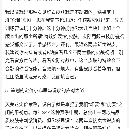
我以前就是那种看见好看皮肤就走不动道的，结果家里一
堆“仓管”皮肤。现在我定下死规矩：任何新皮肤出来，先去
训练营试玩十分钟。这十分钟能救你大几百块！比如上个
版本出的那个所谓“特效炸裂”的皮肤，实际用起来技能前摇
感觉都变长了，手感稀烂。还有，最近这两款新传说皮，
我建议你去抖音或者B站多看几个不同主播的实战视频，别
光看官方宣传片。看看实际对战中，这个皮肤的特效会不
会影响你看技能，音效烦不烦人。有些皮肤看着华丽，但
在团战里就是光污染，反而坑自己。
5. 策划的定价小心思与玩家的应对之道
天美这定价策略，说白了就是拿捏了我们“想要”和“能买”之
间的平衡点。每年S44这种赛季中期，总会出一两款高品
质皮肤来刺激消费。但你发现没？这两年直接卖传说皮的
活动变多了，以前很多是通过抽奖拿，现在明码标价，也