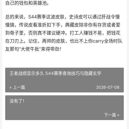
自己的钱包和英雄池。
总的来说，S44赛季这波皮肤，史诗皮可以通过肝战令慢
慢搞，传说皮看准折扣下手，典藏皮除非你有存货或者爱
到骨子里，否则真不建议硬冲。打工人赚钱不易，把钱花
在刀刃上。记住，再帅的皮肤，也比不上你carry全场时队
友那句“大佬牛批”来得带劲！
王者战绩显示多久 S44赛季查询技巧与隐藏玄学
« 上一篇
2026-07-08
没有了！
下一篇 »