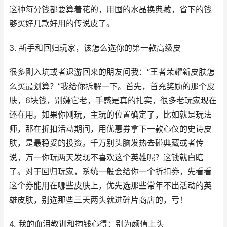
这种每分钱都要算着花的，用囤的水晶换典藏，省下的钱
够买好几款好用的传说皮了。
3. 新手和回归玩家，该怎么选你的第一款高级皮
很多刚入坑或者退游回来的朋友问我：“王者荣耀新皮肤怎
么买最划算？”我给你拆解一下。首先，首充奖励的那个皮
肤，6块钱，别嫌它老，手感是真的扎实，很多老玩家现在
还在用。如果你刚玩，主玩的位置确定了，比如就是玩法
师，那在折扣活动期间，用优惠券拿下一款心仪的史诗皮
肤，是最稳妥的投资。千万别头脑发热去碰典藏或者传
说，万一你玩两天发现不喜欢这个英雄呢？这钱就白瞎
了。对于回归玩家，系统一般会给你一个折扣券，先看看
这个券能用在哪些皮肤上，优先选那些常年不出活动的英
雄皮肤，别选那些三天两头就进碎片商店的，亏！
4. 我的血泪教训和掏钱心得：别为颜值上头