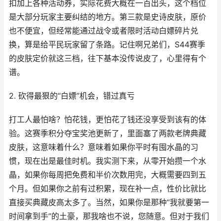
扣加上各种活动券，实际花费大概在一百出头，这个档位
是大部分玩家主要纠结的地方。第三款是史诗皮肤，原价
也不便宜，但经常能通过战令或者限时活动白嫖碎片兑
换，算是给平民玩家留了条路。记住啊兄弟们，S44赛季
的皮肤定价就这三档，往下基本没传说皮了，心里得有个
谱。
2. 砍得最狠的“白嫖”机会，错过真亏
打工人最怕啥？怕花钱，更怕花了钱还没享受到该有的体
验。这赛季积分夺宝奖池更新了，里面塞了两款老牌典藏
皮肤，这意味着什么？意味着如果你平时有囤水晶的习
惯，现在出是最佳时机。我实测下来，从零开始攒一个水
晶，如果你每周把免费和半价次数用完，大概需要四到五
个月。但如果你之前有过积累，现在补一点，性价比就比
直接买典藏皮高太多了。当然，如果你是那种“我就要第一
时间拿到手”的土豪，那我啥也不说，您随意。但对于我们