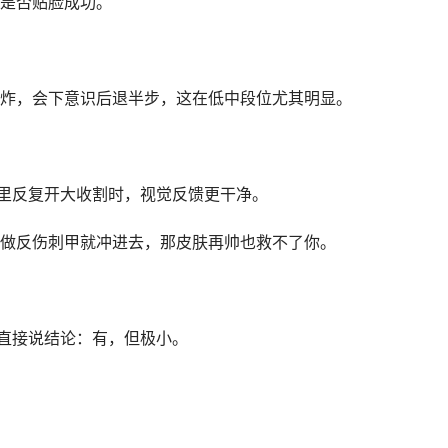
是否贴脸成功。
炸，会下意识后退半步，这在低中段位尤其明显。
战里反复开大收割时，视觉反馈更干净。
做反伤刺甲就冲进去，那皮肤再帅也救不了你。
我直接说结论：有，但极小。