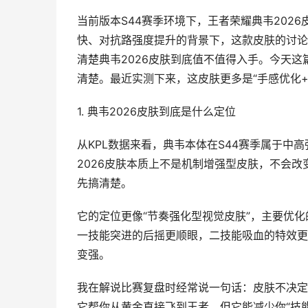
当前版本S44赛季环境下，王者荣耀典韦202
快、对抗路强度提升的背景下，这款皮肤的讨论
清楚典韦2026皮肤到底值不值得入手。今天这
清楚。最近实测下来，这皮肤更多是“手感优化
1. 典韦2026皮肤到底是什么定位
从KPL数据来看，典韦本体在S44赛季属于中
2026皮肤本质上不是机制增强型皮肤，不会
先搞清楚。
它的定位更像“节奏强化型视觉皮肤”，主要优
一技能突进的后摇更顺眼，二技能吸血的特效更
变强。
我在解说比赛复盘时经常说一句话：皮肤不决定
它帮你从黄金直接飞到王者，但它能减少你“技