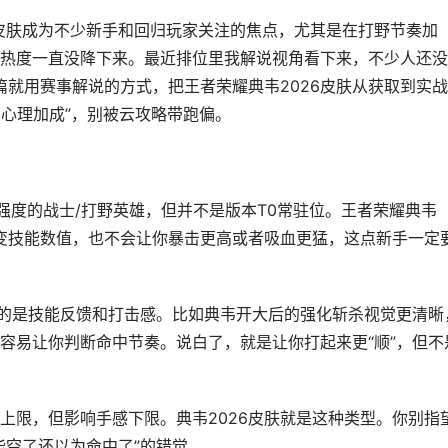
6皮肤成为不少新手和回归玩家关注的焦点，尤其是在打野节奏加
热度一直没降下来。最近排位里我解说视角看下来，不少人还没
篇就用赛事解说的方式，把王者荣耀典韦2026皮肤从获取到实
+心理加成”，别被云攻略带跑偏。
高强度的战士/打野英雄，但并不是版本T0常驻位。王者荣耀典韦
改变技能数值，也不会让你暴击更高或者吸血更猛，这点新手一定
化的是技能反馈和打击感。比如典韦开大后的强化斩杀视觉更清晰
容易让你判断命中节奏。说白了，就是让你打起来更“顺”，但不
上限，但影响手感下限。典韦2026皮肤就是这种类型。你别指
能空了还以为命中了”的错觉。