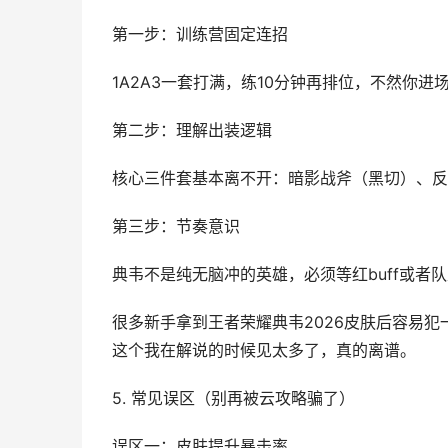
第一步：训练营固定连招
1A2A3一套打满，练10分钟再排位，不然你进
第二步：理解出装逻辑
核心三件套基本离不开：暗影战斧（黑切）、反
第三步：节奏意识
典韦不是纯无脑冲的英雄，必须等红buff或者
很多新手拿到王者荣耀典韦2026皮肤后容易犯
这个我在解说的时候见太多了，真的离谱。
5. 常见误区（别再被云攻略骗了）
误区一：皮肤提升暴击率