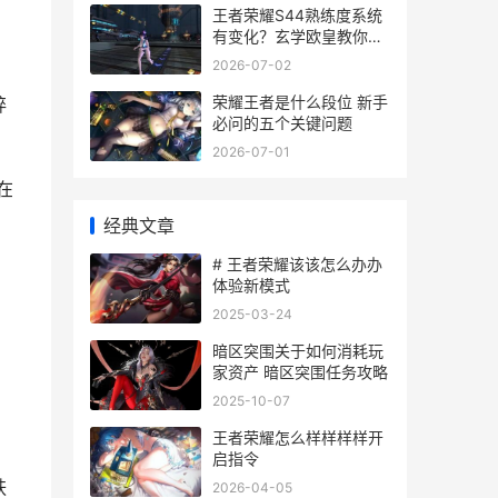
王者荣耀S44熟练度系统
有变化？玄学欧皇教你速
刷本命
2026-07-02
荣耀王者是什么段位 新手
碎
必问的五个关键问题
2026-07-01
在
经典文章
# 王者荣耀该该怎么办办
体验新模式
2025-03-24
暗区突围关于如何消耗玩
家资产 暗区突围任务攻略
2025-10-07
王者荣耀怎么样样样样开
启指令
肤
2026-04-05