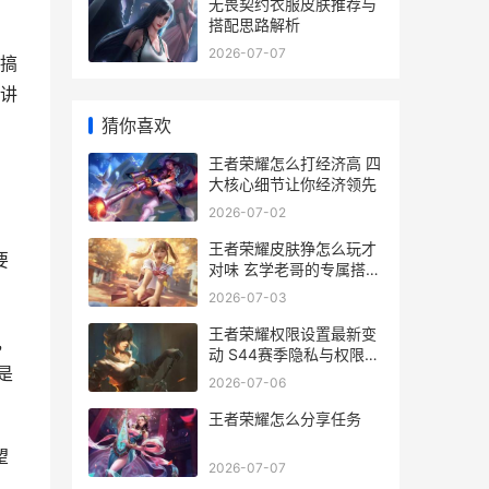
无畏契约衣服皮肤推荐与
搭配思路解析
2026-07-07
搞
战讲
猜你喜欢
王者荣耀怎么打经济高 四
大核心细节让你经济领先
2026-07-02
王者荣耀皮肤狰怎么玩才
要
对味 玄学老哥的专属搭配
心得
2026-07-03
王者荣耀权限设置最新变
，
动 S44赛季隐私与权限全
是
调整解析
2026-07-06
王者荣耀怎么分享任务
望
2026-07-07