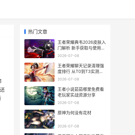
热门文章
王者荣耀典韦2026皮肤入
门解析 新手获取与使用指
南
2026-07-08
王者荣耀聊天记录清理强
度排行 从T0到T3实测避
坑指南
2026-07-08
节
王者小说茹茹哪里免费看
还
老玩家实战资源分享
析
2026-07-08
原神为何没有花材
2026-07-08