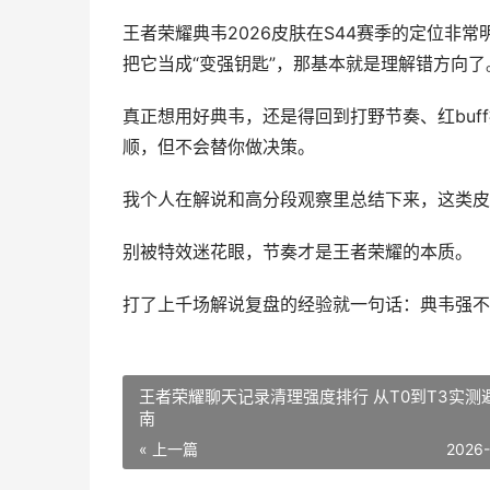
王者荣耀典韦2026皮肤在S44赛季的定位非
把它当成“变强钥匙”，那基本就是理解错方向了
真正想用好典韦，还是得回到打野节奏、红buf
顺，但不会替你做决策。
我个人在解说和高分段观察里总结下来，这类皮
别被特效迷花眼，节奏才是王者荣耀的本质。
打了上千场解说复盘的经验就一句话：典韦强不
王者荣耀聊天记录清理强度排行 从T0到T3实测
南
« 上一篇
2026