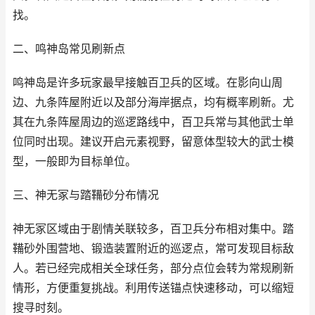
找。
二、鸣神岛常见刷新点
鸣神岛是许多玩家最早接触百卫兵的区域。在影向山周
边、九条阵屋附近以及部分海岸据点，均有概率刷新。尤
其在九条阵屋周边的巡逻路线中，百卫兵常与其他武士单
位同时出现。建议开启元素视野，留意体型较大的武士模
型，一般即为目标单位。
三、神无冢与踏鞴砂分布情况
神无冢区域由于剧情关联较多，百卫兵分布相对集中。踏
鞴砂外围营地、锻造装置附近的巡逻点，常可发现目标敌
人。若已经完成相关全球任务，部分点位会转为常规刷新
情形，方便重复挑战。利用传送锚点快速移动，可以缩短
搜寻时刻。