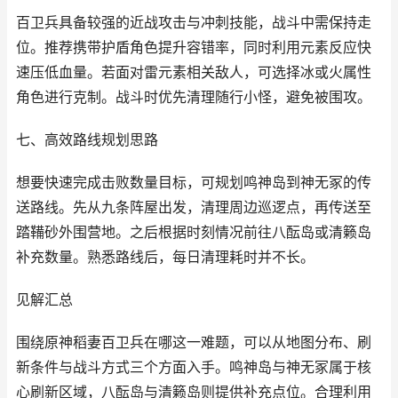
百卫兵具备较强的近战攻击与冲刺技能，战斗中需保持走
位。推荐携带护盾角色提升容错率，同时利用元素反应快
速压低血量。若面对雷元素相关敌人，可选择冰或火属性
角色进行克制。战斗时优先清理随行小怪，避免被围攻。
七、高效路线规划思路
想要快速完成击败数量目标，可规划鸣神岛到神无冢的传
送路线。先从九条阵屋出发，清理周边巡逻点，再传送至
踏鞴砂外围营地。之后根据时刻情况前往八酝岛或清籁岛
补充数量。熟悉路线后，每日清理耗时并不长。
见解汇总
围绕原神稻妻百卫兵在哪这一难题，可以从地图分布、刷
新条件与战斗方式三个方面入手。鸣神岛与神无冢属于核
心刷新区域，八酝岛与清籁岛则提供补充点位。合理利用