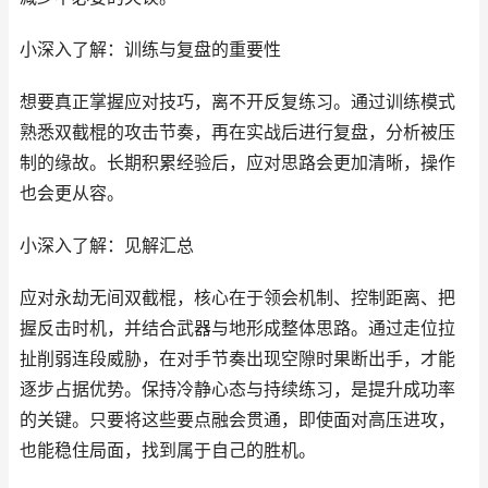
小深入了解：训练与复盘的重要性
想要真正掌握应对技巧，离不开反复练习。通过训练模式
熟悉双截棍的攻击节奏，再在实战后进行复盘，分析被压
制的缘故。长期积累经验后，应对思路会更加清晰，操作
也会更从容。
小深入了解：见解汇总
应对永劫无间双截棍，核心在于领会机制、控制距离、把
握反击时机，并结合武器与地形成整体思路。通过走位拉
扯削弱连段威胁，在对手节奏出现空隙时果断出手，才能
逐步占据优势。保持冷静心态与持续练习，是提升成功率
的关键。只要将这些要点融会贯通，即使面对高压进攻，
也能稳住局面，找到属于自己的胜机。