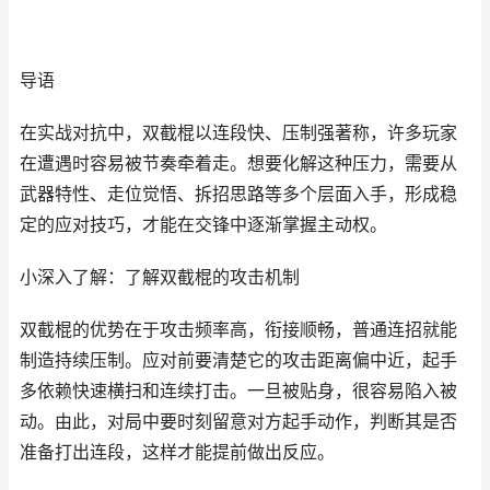
导语
在实战对抗中，双截棍以连段快、压制强著称，许多玩家
在遭遇时容易被节奏牵着走。想要化解这种压力，需要从
武器特性、走位觉悟、拆招思路等多个层面入手，形成稳
定的应对技巧，才能在交锋中逐渐掌握主动权。
小深入了解：了解双截棍的攻击机制
双截棍的优势在于攻击频率高，衔接顺畅，普通连招就能
制造持续压制。应对前要清楚它的攻击距离偏中近，起手
多依赖快速横扫和连续打击。一旦被贴身，很容易陷入被
动。由此，对局中要时刻留意对方起手动作，判断其是否
准备打出连段，这样才能提前做出反应。