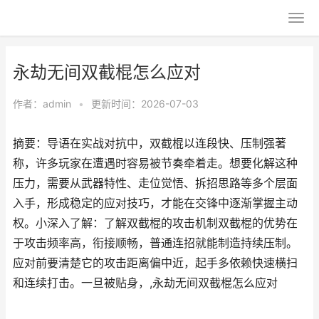
永劫无间双截棍怎么应对
作者：
admin
•
更新时间：2026-07-03
摘要：导语在实战对抗中，双截棍以连段快、压制强著
称，许多玩家在遭遇时容易被节奏牵着走。想要化解这种
压力，需要从武器特性、走位觉悟、拆招思路等多个层面
入手，形成稳定的应对技巧，才能在交锋中逐渐掌握主动
权。小深入了解：了解双截棍的攻击机制双截棍的优势在
于攻击频率高，衔接顺畅，普通连招就能制造持续压制。
应对前要清楚它的攻击距离偏中近，起手多依赖快速横扫
和连续打击。一旦被贴身，,永劫无间双截棍怎么应对