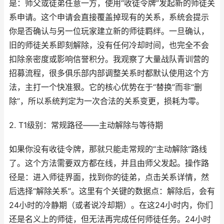
是：师父或徒弟任意一方，使用“收徒令牌”发起新的师徒关
系申请。这个申请会直接覆盖掉现有的关系，系统会提示
你是否确认与另一位玩家建立新的师徒羁绊。一旦确认，
旧的师徒关系即刻解除，没有任何冷却时间，也完全不会
扣除亲密度或影响信誉积分。我观察了大量战队青训营的
招募流程，很多俱乐部内部调整关系时都默认使用这个方
法，主打一个快准狠。它的核心优势在于“替换”而非“删
除”，所以系统判定为一次合法的关系变更，损耗为零。
2. T1级别：常规路径——主动解除与等待期
如果你没有收徒令牌，那就只能走常规的“主动解除”路线
了。这个方法需要双方都在线，并且由师父发起。操作路
径是：进入师徒界面，找到你的徒弟，点击关系详情，然
后选择“解除关系”。这里有个关键的数据点：解除后，会有
24小时的冷静期（或者说冷却期）。在这24小时内，你们
还是名义上的师徒，但无法再完成任何师徒任务。24小时