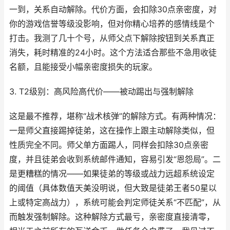
一到，关系自动解除。代价方面，会扣除30点亲密度，对
你的游戏信誉等级没影响，但对你精心培养的感情线是个
打击。我测了几十个号，从师父点下解除按钮到关系真正
消失，耗时精准的24小时。这个方法适合那些不急用收徒
名额，且能接受小幅亲密度损失的玩家。
3. T2级别：高风险高代价——被动踢出与强制解除
这是最不推荐，堪称“战术核弹”的解除方式。有两种情况：
一是师父直接踢掉徒弟，这在操作上跟主动解除类似，但
性质完全不同。师父单方面踢人，同样会扣除30点亲密
度，并且徒弟会收到系统邮件通知，容易引发“恩怨局”。二
是更糟糕的情况——如果徒弟的等级或战力远超系统设定
的阈值（具体数值天美没明说，但大致是徒弟王者50星以
上或特定高战力），系统可能会判定师徒关系“不匹配”，从
而触发强制解除。这种解除方式最亏，亲密度直接清零，