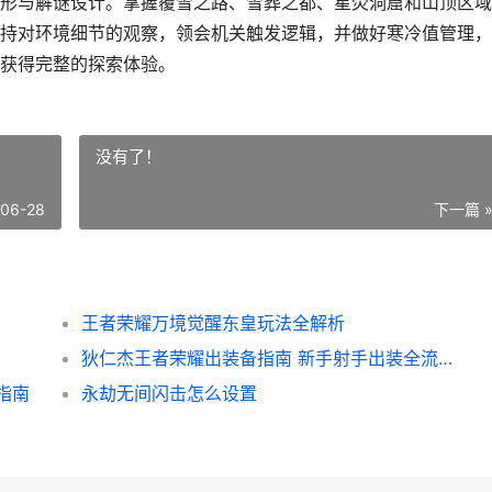
形与解谜设计。掌握覆雪之路、雪葬之都、星荧洞窟和山顶区域
持对环境细节的观察，领会机关触发逻辑，并做好寒冷值管理，
获得完整的探索体验。
没有了！
-06-28
下一篇 
王者荣耀万境觉醒东皇玩法全解析
狄仁杰王者荣耀出装备指南 新手射手出装全流程教学
指南
永劫无间闪击怎么设置