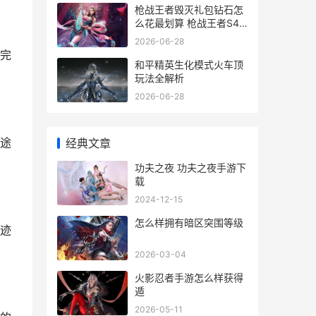
枪战王者毁灭礼包钻石怎
么花最划算 枪战王者S44
新手必看攻略
2026-06-28
完
和平精英生化模式火车顶
玩法全解析
2026-06-28
途
经典文章
功夫之夜 功夫之夜手游下
载
2024-12-15
怎么样拥有暗区突围等级
迹
2026-03-04
火影忍者手游怎么样获得
遁
2026-05-11