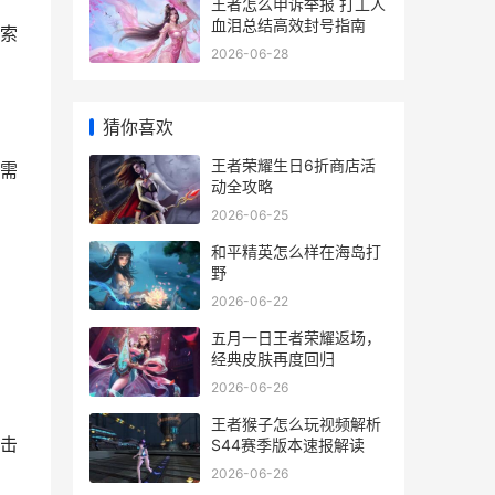
王者怎么申诉举报 打工人
血泪总结高效封号指南
索
2026-06-28
猜你喜欢
王者荣耀生日6折商店活
需
动全攻略
2026-06-25
和平精英怎么样在海岛打
野
2026-06-22
五月一日王者荣耀返场，
经典皮肤再度回归
2026-06-26
王者猴子怎么玩视频解析
击
S44赛季版本速报解读
2026-06-26