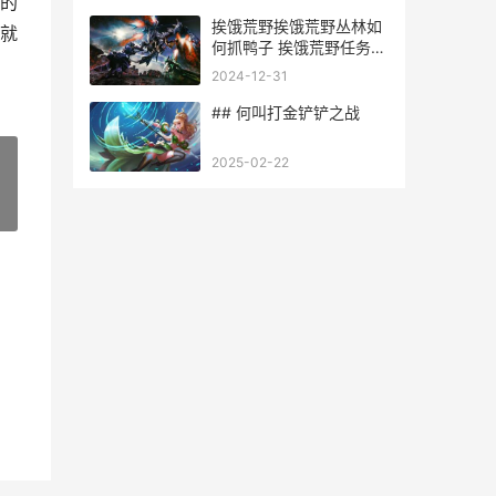
的
挨饿荒野挨饿荒野丛林如
就
何抓鸭子 挨饿荒野任务怎
么过
2024-12-31
## 何叫打金铲铲之战
2025-02-22
»