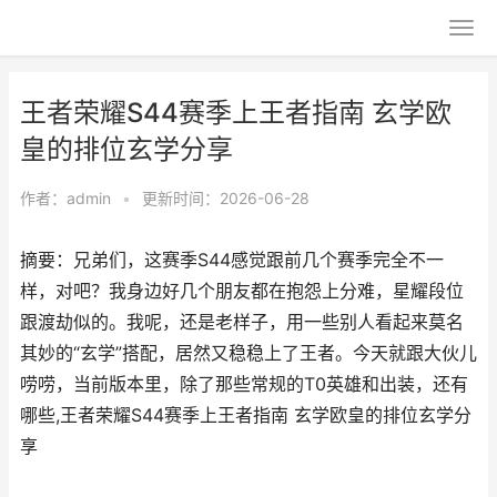
王者荣耀S44赛季上王者指南 玄学欧
皇的排位玄学分享
作者：
admin
•
更新时间：2026-06-28
摘要：兄弟们，这赛季S44感觉跟前几个赛季完全不一
样，对吧？我身边好几个朋友都在抱怨上分难，星耀段位
跟渡劫似的。我呢，还是老样子，用一些别人看起来莫名
其妙的“玄学”搭配，居然又稳稳上了王者。今天就跟大伙儿
唠唠，当前版本里，除了那些常规的T0英雄和出装，还有
哪些,王者荣耀S44赛季上王者指南 玄学欧皇的排位玄学分
享