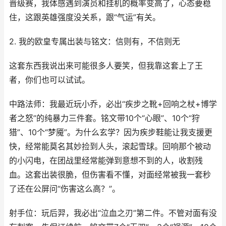
晋级赛，我体感遇到演员和挂机的概率变高了，心态要稳
住，这跟英雄强度没关系，跟“气运”有关。
2. 我的欧皇专属出装与铭文：信则有，不信则无
这套东西我说出来可能很多人要笑，但我靠这套上了王
者，你们也可以试试。
中路法师：我最近玩小乔，必出“疾步之靴+回响之杖+博学
者之怒”的纯暴力三件套。铭文带10个“心眼”、10个“狩
猎”、10个“梦魇”。为什么玄学？因为疾步鞋能让我支援更
快，经常能莫名其妙捡到人头，滚起雪球。回响那个被动
的小闪电，在团战里经常能弹到意想不到的人，收割残
血。这套出装很脆，但伤害看不懂，对面经常被我一套秒
了还在公屏问“伤害这么高？”。
射手位：玩后羿，我必出“泣血之刃”第二件。不管对面有没