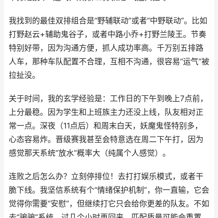
我找到的最佳双排组合是“野辅联动”或者“中野联动”。比如
打野赵云+辅助鬼谷子，或者中路小乔+打野兰陵王。节奏
特别好带，因为沟通方便，抓人成功率高。千万别五排路
人车，那种车队配置不合理，互相不沟通，很容易“运气”被
拉扯没。
关于时间，我的玄学经验是：工作日的下午到晚上7点前，
上分最稳。因为学生和上班族主力还没上线，队友相对正
常一点。深夜（11点后）和周末白天，妖魔鬼怪特别多，
心态容易炸。晋级赛我甚至会特意选在周二下午打，因为
感觉那天系统“放水”概率大（纯属个人感觉）。
连败之后怎么办？立刻停排位！去打打娱乐模式，或者干
脆下线。我坚信系统有个“情绪保护机制”，你一直输，它会
觉得你需要“安慰”，但继续打它只会给你更差的队友。不如
去“骗骗”系统，过几个小时再回来，匹配质量可能会重置。