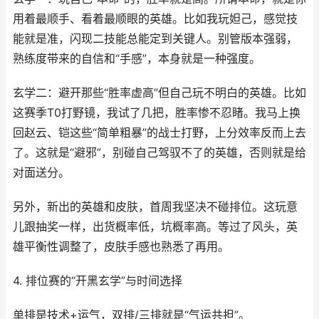
用着最顺手、看着最顺眼的英雄。比如我玩妲己，感觉技
能就是准，闪现二技能总能定到关键人。别管版本强弱，
熟练度带来的自信和“手感”，本身就是一种强度。
玄学二：避开那些“胜率虚高”但自己玩不明白的英雄。比如
这赛季T0打野镜，我试了几把，胜率惨不忍睹。我马上换
回赵云、铠这些“简单粗暴”的战士打野，上分效率反而上去
了。这就是“避邪”，别碰自己驾驭不了的英雄，否则就是给
对面送分。
另外，新出的英雄和皮肤，首周我坚决不碰排位。这玩意
儿跟抽奖一样，出货概率低，坑概率高。等过了风头，英
雄平衡性调整了，皮肤手感也熟悉了再用。
4. 排位赛的“开黑玄学”与时间选择
单排是技术+运气，双排/三排就是“气运共担”。