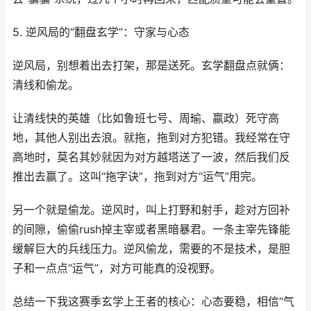
5. 逆风局的“翻盘玄学”：守家与心态
逆风局，别想着出去打架，那是送死。玄学翻盘点就俩：
清线和偷龙。
让清线快的英雄（比如鲁班七号、周瑜、嬴政）死守高
地，其他人别出去浪。就拖，拖到对方犯错。我经常在守
高地时，莫名其妙就因为对方越塔送了一波，然后我们反
推出去赢了。这叫“拖字诀”，拖到对方“运气”用完。
另一个就是偷龙。逆风时，叫上打野和射手，趁对方回补
的间隙，偷偷rush掉主宰或者黑暗暴君。一条主宰先锋能
缓解巨大的兵线压力。逆风偷龙，需要的不是技术，是胆
子和一点点“运气”，对方可能真的没视野。
总结一下我这赛季玄学上王者的核心：心态要稳，相信“气