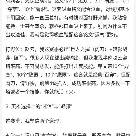
有刺客，先保证续航。铭文带7个“无双”、3个“祸源”、10个
“夺萃”、10个“鹰眼”。这套吸血铭文配合泣血，对线期基本
不用回家，能一直压着打。有时候对面打野来抓，我站撸
能换一个甚至双杀，就靠那口血吸上来了。别问为什么不
出攻速鞋，我就是觉得吸血鞋配这套铭文“运气”更好。
打野位：赵云，我这赛季必出“巨人之握（肉刀）+暗影战
斧+破军”。很多人现在都出纯输出，但我发现半肉赵云容
错率高，不容易蒸发，能多打出几套技能。铭文带10个“异
变”、10个“隐匿”、10个“鹰眼”。这套就是经典“百穿”，但配
肉刀，清野快，刷到4级抓人，成功率很高，因为多挨一下
塔或者一个技能，你就能活下来。
3. 英雄选择上的“迷信”与“避邪”
这赛季，我坚信两个道理：
玄学一：玩自己“本命”的，胜率就是高。所谓本命，就是你