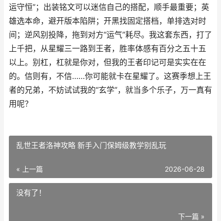
运守恒”；出装铭文可以迷信自己的搭配，顺手最重要；英
雄选本命，避开版本陷阱；开黑找固定搭档，单排选对时
间；逆风别投降，拖到对方“运气”耗尽。我这套东西，打了
上千把，从星耀三一路到王者，胜率体感有百分之五十五
以上。别杠，杠就是你对，但我的王者印记可是实实在在
的。信则有，不信……你可能就卡在星耀了。这赛季想上王
者的兄弟，不妨试试我的“玄学”，就当多个乐子，万一真有
用呢？
乱世王者洛神攻略 新手入门保姆级教学别乱玩
« 上一篇
2026-06-28
没有了！
下一篇 »