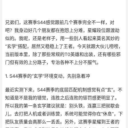
兄弟们，这赛季S44感觉跟前几个赛季完全不一样，对
吧？我身边好几个朋友都在抱怨上分难，星耀段位跟渡劫
似的。我呢，还是老样子，用一些别人看起来莫名其妙的
“玄学”搭配，居然又稳稳上了王者。今天就跟大伙儿唠唠，
当前版本里，除了那些常规的T0英雄和出装，还有哪些邪
门但有效的上分路子，专治各种不上分不服气。
1. S44赛季的“玄学”环境变动，先别急着冲
最近实测下来，S44赛季的底层匹配机制感觉有点“玄”。不
知道是不是我的错觉，连胜之后连败的惩罚感更明显了。
所以我的第一条玄学建议就是：别头铁，连赢三把就歇会
儿，去打把人机或者训练营，系统可能觉得你在“休息”，下
把队友质量会高那么一丢丢。另外，这赛季星耀到王者的