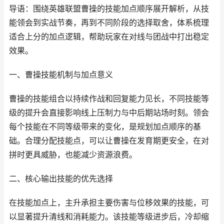
导语：围绕英雄联盟曹操的技能加点顺序展开解析，从技
能领会到实战节奏，再到不同阶段的选择取舍，体系梳理
适合上分的加点逻辑，帮助玩家在对线与团战中打出稳定
效果。
一、曹操技能机制与加点意义
曹操的技能组合以持续作战和回复能力见长，不同技能等
级的提升会直接影响线上压制力与中后期站场时刻。领会
每个技能在不同等级带来的变化，是规划加点顺序的基
础。合理分配技能点，可以让曹操在发育期更安全，在对
拼时更具威胁，也能减少资源浪费。
二、核心输出技能的优先选择
在技能加点上，主升承担主要伤害与位移效果的技能，可
以显著提升清线和消耗能力。该技能等级进步后，冷却缩