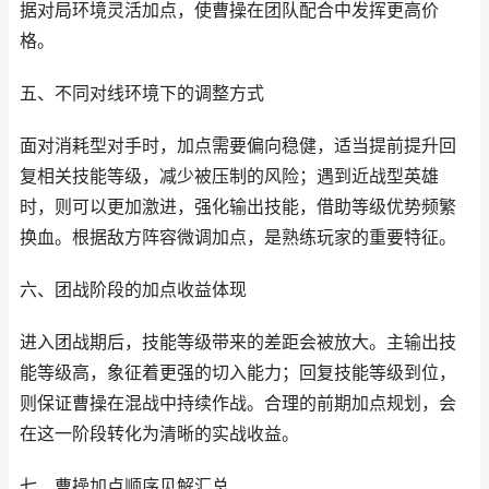
据对局环境灵活加点，使曹操在团队配合中发挥更高价
格。
五、不同对线环境下的调整方式
面对消耗型对手时，加点需要偏向稳健，适当提前提升回
复相关技能等级，减少被压制的风险；遇到近战型英雄
时，则可以更加激进，强化输出技能，借助等级优势频繁
换血。根据敌方阵容微调加点，是熟练玩家的重要特征。
六、团战阶段的加点收益体现
进入团战期后，技能等级带来的差距会被放大。主输出技
能等级高，象征着更强的切入能力；回复技能等级到位，
则保证曹操在混战中持续作战。合理的前期加点规划，会
在这一阶段转化为清晰的实战收益。
七、曹操加点顺序见解汇总