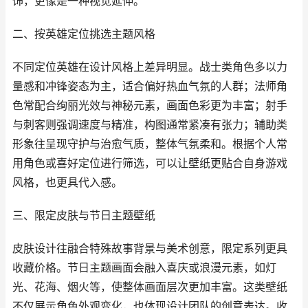
饰，更像是一种视觉延伸。
二、按英雄定位挑选主题风格
不同定位英雄在设计风格上差异明显。战士类角色多以力
量感和冲锋姿态为主，适合偏好热血气氛的人群；法师角
色常配合绚丽光效与神秘元素，画面色彩更为丰富；射手
与刺客则强调速度与精准，构图通常紧凑有张力；辅助类
形象往呈现守护与治愈气质，整体气氛柔和。根据个人常
用角色或喜好定位进行筛选，可以让壁纸更贴合自身游戏
风格，也更具代入感。
三、限定皮肤与节日主题壁纸
皮肤设计往融合特殊故事背景与美术创意，限定系列更具
收藏价格。节日主题画面会融入喜庆或浪漫元素，如灯
光、花海、烟火等，使整体画面层次更加丰富。这类壁纸
不仅展示角色外观变化，也体现设计团队的创意表达。收