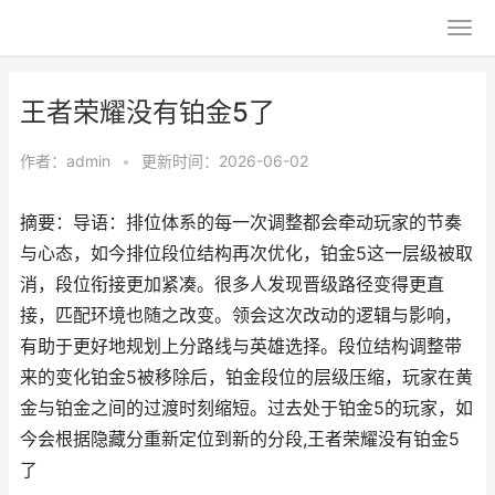
王者荣耀没有铂金5了
作者：
admin
•
更新时间：2026-06-02
摘要：导语：排位体系的每一次调整都会牵动玩家的节奏
与心态，如今排位段位结构再次优化，铂金5这一层级被取
消，段位衔接更加紧凑。很多人发现晋级路径变得更直
接，匹配环境也随之改变。领会这次改动的逻辑与影响，
有助于更好地规划上分路线与英雄选择。段位结构调整带
来的变化铂金5被移除后，铂金段位的层级压缩，玩家在黄
金与铂金之间的过渡时刻缩短。过去处于铂金5的玩家，如
今会根据隐藏分重新定位到新的分段,王者荣耀没有铂金5
了