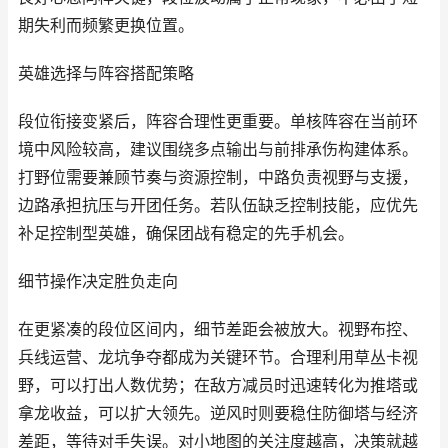
期失利而频繁更换位置。
英雄选择与阵容搭配策略
段位衔接变紧后，阵容合理性更重要。单核阵容在当前环
境中风险较高，建议围绕多点输出与前排承伤构建体系。
打野位需要兼顾节奏与资源控制，中路负责视野与支援，
边路承担抗压与开团任务。若队伍缺乏控制技能，应优先
补足控制型英雄，确保团战有稳定的先手机会。
细节操作决定胜负走向
在更紧凑的段位区间内，细节差距会被放大。视野布控、
兵线运营、龙坑争夺都成为关键环节。合理利用草丛卡视
野，可以打出人数优势；在敌方减员时迅速转化为推塔或
拿龙收益，可以扩大领先。逆风时则要稳住防御塔与经济
差距，等待对手失误。对小地图的关注度越高，决策就越