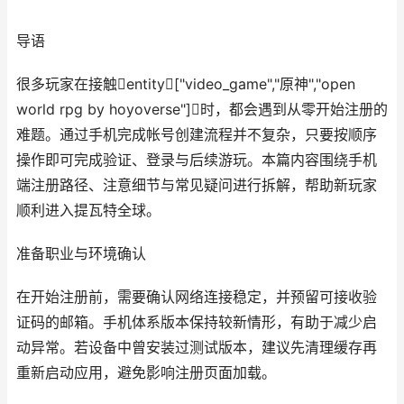
导语
很多玩家在接触entity["video_game","原神","open
world rpg by hoyoverse"]时，都会遇到从零开始注册的
难题。通过手机完成帐号创建流程并不复杂，只要按顺序
操作即可完成验证、登录与后续游玩。本篇内容围绕手机
端注册路径、注意细节与常见疑问进行拆解，帮助新玩家
顺利进入提瓦特全球。
准备职业与环境确认
在开始注册前，需要确认网络连接稳定，并预留可接收验
证码的邮箱。手机体系版本保持较新情形，有助于减少启
动异常。若设备中曾安装过测试版本，建议先清理缓存再
重新启动应用，避免影响注册页面加载。