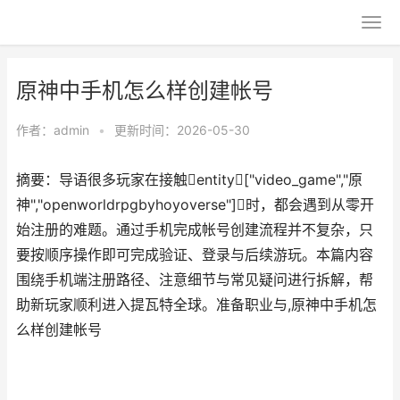
原神中手机怎么样创建帐号
作者：
admin
•
更新时间：2026-05-30
摘要：导语很多玩家在接触entity["video_game","原
神","openworldrpgbyhoyoverse"]时，都会遇到从零开
始注册的难题。通过手机完成帐号创建流程并不复杂，只
要按顺序操作即可完成验证、登录与后续游玩。本篇内容
围绕手机端注册路径、注意细节与常见疑问进行拆解，帮
助新玩家顺利进入提瓦特全球。准备职业与,原神中手机怎
么样创建帐号