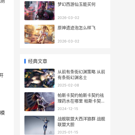
测
梦幻西游仙玉能买何
2026-03-02
原神遗迹泡怎么样飞
2026-03-02
经典文章
从前有条街幻渊策略 从前
开
有条街幻渊名士
2025-02-08
帕斯卡契约帕斯卡契约祛
理药水在哪里 帕斯卡契约
帕斯卡是什么意思
2024-12-15
模
战舰联盟大西洋狼群 战舰
联盟大胆
2025-01-15