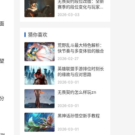
无畏契约段位改版：全新
赛季的段位变化与玩家攻
略
2026-03-03
面
猜你喜欢
荒野乱斗最大特色解析：
快节奏与多变体验的融合
2026-02-27
望
英雄联盟手游排位时刻长
的缘故与应对思路
2026-03-01
无畏契约怎么样玩zn
分
2026-03-01
黑神话孙悟空新手教程
2026-03-01