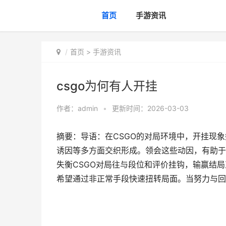
首页
手游资讯
首页
>
手游资讯
csgo为何有人开挂
作者：
admin
•
更新时间：2026-03-03
摘要：导语：在CSGO的对局环境中，开挂现
诱因等多方面交织形成。领会这些动因，有助于
失衡CSGO对局往与段位和评价挂钩，输赢结
希望通过非正常手段快速扭转局面。当努力与回报