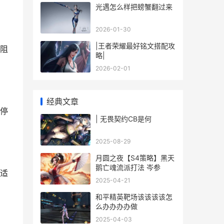
光遇怎么样把螃蟹翻过来
2026-01-30
|王者荣耀最好铭文搭配攻
阻
略|
2026-02-01
经典文章
停
| 无畏契约CB是何
2025-08-29
月圆之夜【S4策略】黑天
鹅亡魂流派打法 岑参
适
2025-04-21
和平精英靶场该该该该怎
么办办办办做
2025-04-03