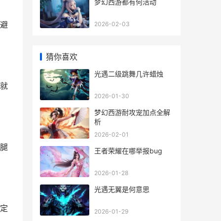
梦幻西游都有何活动
避
2026-02-03
猜你喜欢
光遇二级跳舞几许蜡烛
就
2026-01-30
梦幻西游耐攻宠加点全解
析
2026-02-01
腿
王者荣耀在哪举报bug
2026-01-28
光遇无翼是何意思
定
2026-01-29