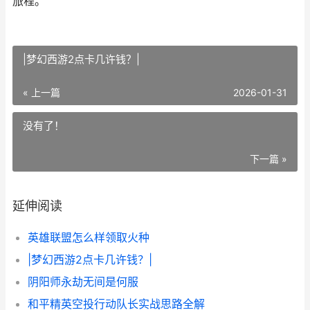
旅程。
|梦幻西游2点卡几许钱？|
« 上一篇
2026-01-31
没有了！
下一篇 »
延伸阅读
英雄联盟怎么样领取火种
|梦幻西游2点卡几许钱？|
阴阳师永劫无间是何服
和平精英空投行动队长实战思路全解