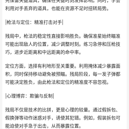
先保留关键道具，确保在关键时刻发挥影响。同时，学会
利用对手丢弃的道具，也能在资源不足时扭转局势。
|枪法与定位：精准打击对手|
残局中，枪法的稳定性直接影响胜负。确保准星始终瞄准
可能出现敌人的位置，减少调整时刻。练习急停和压枪技
巧，进步近距离和中远距离的命中率。
定位方面，选择有利地形至关重要。利用掩体减少暴露面
积，同时保持移动避免被预瞄。残局阶段，每一发子弹都
可能决定胜负，由此枪法和定位的精准度不容忽视。
|心理博弈：欺骗与反制|
残局不仅是技术的比拼，更是心理的较量。通过假拆包、
假换弹等动作迷惑对手，诱使其犯错。例如，假装拆包可
能迫使对手急于出击，从而暴露位置。