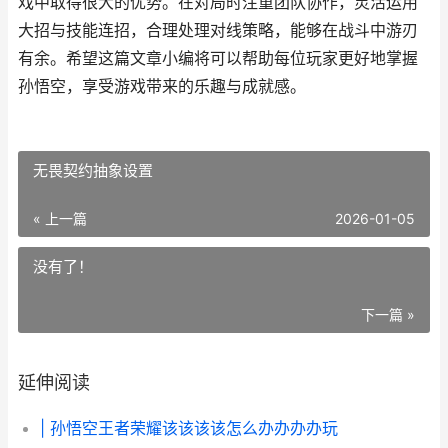
戏中取得很大的优势。在对局时注重团队协作，灵活运用
大招与技能连招，合理处理对线策略，能够在战斗中游刃
有余。希望这篇文章小编将可以帮助每位玩家更好地掌握
孙悟空，享受游戏带来的乐趣与成就感。
无畏契约抽象设置
« 上一篇
2026-01-05
没有了！
下一篇 »
延伸阅读
| 孙悟空王者荣耀该该该该怎么办办办办玩