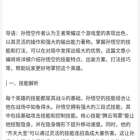
导语：孙悟空作者认为王者荣耀这个游戏里的表现出色，
以其灵活的操作和强大的输出能力著称。掌握孙悟空的技
能和打法，可以在对局中发挥出极大的优势。这篇文章小
编将将详细介绍孙悟空的技能特点、出装方案、打法技巧
等，帮助玩家更好地掌控这个英雄。
| 一、技能解析
每个英雄的技能都是其战斗的基础，孙悟空的技能组合让
他在战场中如鱼得水。孙悟空拥有强大的三段式技能，其
中包括基础攻击技能和控制技能。核心技能“腾云驾雾”能让
他短暂隐身，并在隐身情形下提升移动速度。同时，他的
“齐天大圣”可以通过灵活的技能连招造成大量伤害。这让孙