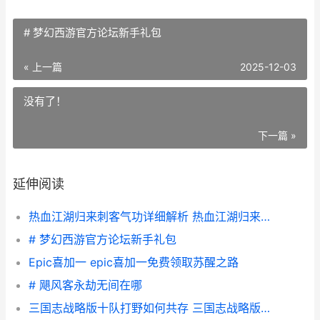
# 梦幻西游官方论坛新手礼包
« 上一篇
2025-12-03
没有了！
下一篇 »
延伸阅读
热血江湖归来刺客气功详细解析 热血江湖归来刺客技能加点
# 梦幻西游官方论坛新手礼包
Epic喜加一 epic喜加一免费领取苏醒之路
# 飓风客永劫无间在哪
三国志战略版十队打野如何共存 三国志战略版十大阵容