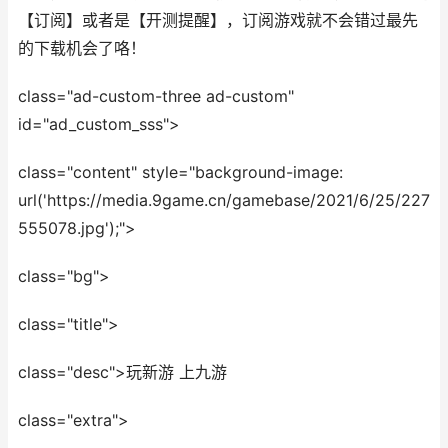
【订阅】或者是【开测提醒】，订阅游戏就不会错过最先
的下载机会了咯！
class="ad-custom-three ad-custom"
id="ad_custom_sss">
class="content" style="background-image:
url('https://media.9game.cn/gamebase/2021/6/25/227
555078.jpg');">
class="bg">
class="title">
class="desc">玩新游 上九游
class="extra">