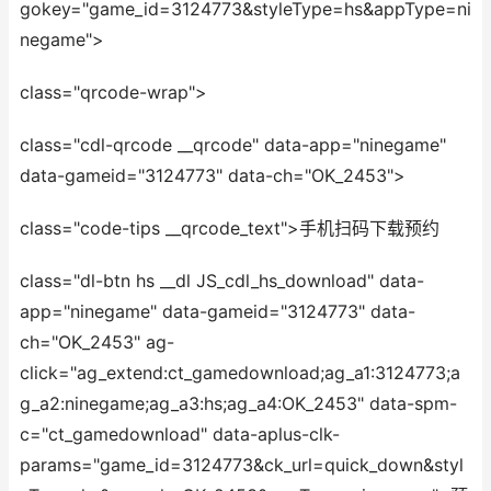
gokey="game_id=3124773&styleType=hs&appType=ni
negame">
class="qrcode-wrap">
class="cdl-qrcode __qrcode" data-app="ninegame"
data-gameid="3124773" data-ch="OK_2453">
class="code-tips __qrcode_text">手机扫码下
载预约
class="dl-btn hs __dl JS_cdl_hs_download" data-
app="ninegame" data-gameid="3124773" data-
ch="OK_2453" ag-
click="ag_extend:ct_gamedownload;ag_a1:3124773;a
g_a2:ninegame;ag_a3:hs;ag_a4:OK_2453" data-spm-
c="ct_gamedownload" data-aplus-clk-
params="game_id=3124773&ck_url=quick_down&styl