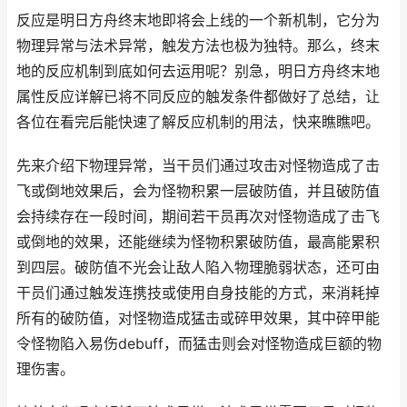
反应是明日方舟终末地即将会上线的一个新机制，它分为
物理异常与法术异常，触发方法也极为独特。那么，终末
地的反应机制到底如何去运用呢？别急，明日方舟终末地
属性反应详解已将不同反应的触发条件都做好了总结，让
各位在看完后能快速了解反应机制的用法，快来瞧瞧吧。
先来介绍下物理异常，当干员们通过攻击对怪物造成了击
飞或倒地效果后，会为怪物积累一层破防值，并且破防值
会持续存在一段时间，期间若干员再次对怪物造成了击飞
或倒地的效果，还能继续为怪物积累破防值，最高能累积
到四层。破防值不光会让敌人陷入物理脆弱状态，还可由
干员们通过触发连携技或使用自身技能的方式，来消耗掉
所有的破防值，对怪物造成猛击或碎甲效果，其中碎甲能
令怪物陷入易伤debuff，而猛击则会对怪物造成巨额的物
理伤害。