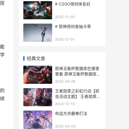
技
# CSGO用何体系好
2025-11-30
# 原神用何查抽卡率
2025-12-01
能
学
经典文章
原神玉衡杯数据库在哪里
里看 原神玉衡杯数据库在
哪看
2025-09-26
的
王者勋章之彩虹行动【抓
虫活动主题】 王者勋章之
续
彩虹行动兑换码
2024-12-15
命运方舟霸拳打法
2025-05-03