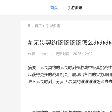
首页
手游资讯
首页
>
手游资讯
# 无畏契约该该该该怎么办办
作者：
admin
•
更新时间：2025-12-02
摘要：无畏契约的无畏时刻是游戏中极具挑战性
以获得更多的战斗机会，展现出各自的实力与团
进入无畏时刻，分,# 无畏契约该该该该怎么办