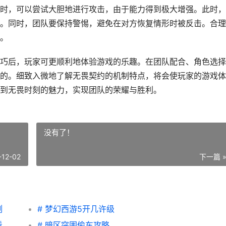
时，可以尝试大胆地进行攻击，由于能力得到极大增强。此时，
。同时，团队要保持警惕，避免在对方恢复情形时被反击。合理
。
巧后，玩家可更顺利地体验游戏的乐趣。在团队配合、角色选择
的。细致入微地了解无畏契约的机制特点，将会使玩家的游戏体
到无畏时刻的魅力，实现团队的荣耀与胜利。
没有了！
-12-02
下一篇 
刻
# 梦幻西游5开几许级
看
# 暗区突围偷车攻略