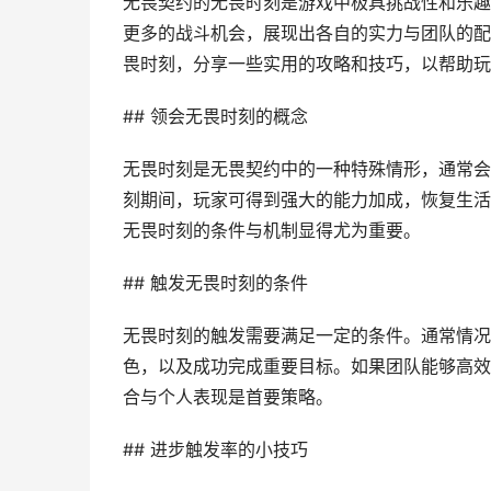
无畏契约的无畏时刻是游戏中极具挑战性和乐趣
更多的战斗机会，展现出各自的实力与团队的配
畏时刻，分享一些实用的攻略和技巧，以帮助玩
## 领会无畏时刻的概念
无畏时刻是无畏契约中的一种特殊情形，通常会
刻期间，玩家可得到强大的能力加成，恢复生活
无畏时刻的条件与机制显得尤为重要。
## 触发无畏时刻的条件
无畏时刻的触发需要满足一定的条件。通常情况
色，以及成功完成重要目标。如果团队能够高效
合与个人表现是首要策略。
## 进步触发率的小技巧